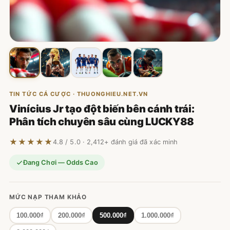
TIN TỨC CÁ CƯỢC · THUONGHIEU.NET.VN
Vinícius Jr tạo đột biến bên cánh trái:
Phân tích chuyên sâu cùng LUCKY88
★★★★★
4.8 / 5.0 · 2,412+ đánh giá đã xác minh
Đang Chơi — Odds Cao
MỨC NẠP THAM KHẢO
100.000₫
200.000₫
500.000₫
1.000.000₫