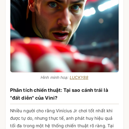
Hình minh hoạ:
LUCKY88
Phân tích chiến thuật: Tại sao cánh trái là
"đất diễn" của Vini?
Nhiều người cho rằng Vinícius Jr chơi tốt nhất khi
được tự do, nhưng thực tế, anh phát huy hiệu quả
tối đa trong một hệ thống chiến thuật rõ ràng. Tại