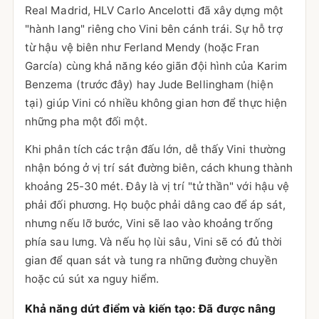
Real Madrid, HLV Carlo Ancelotti đã xây dựng một
"hành lang" riêng cho Vini bên cánh trái. Sự hỗ trợ
từ hậu vệ biên như Ferland Mendy (hoặc Fran
García) cùng khả năng kéo giãn đội hình của Karim
Benzema (trước đây) hay Jude Bellingham (hiện
tại) giúp Vini có nhiều không gian hơn để thực hiện
những pha một đối một.
Khi phân tích các trận đấu lớn, dễ thấy Vini thường
nhận bóng ở vị trí sát đường biên, cách khung thành
khoảng 25-30 mét. Đây là vị trí "tử thần" với hậu vệ
phải đối phương. Họ buộc phải dâng cao để áp sát,
nhưng nếu lỡ bước, Vini sẽ lao vào khoảng trống
phía sau lưng. Và nếu họ lùi sâu, Vini sẽ có đủ thời
gian để quan sát và tung ra những đường chuyền
hoặc cú sút xa nguy hiểm.
Khả năng dứt điểm và kiến tạo: Đã được nâng