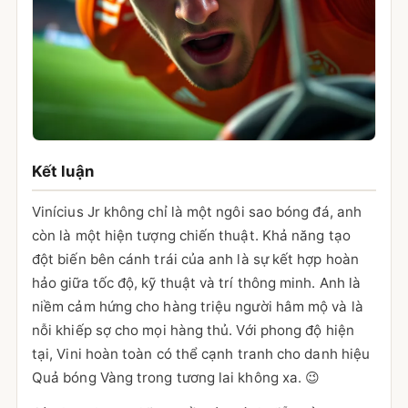
Kết luận
Vinícius Jr không chỉ là một ngôi sao bóng đá, anh
còn là một hiện tượng chiến thuật. Khả năng tạo
đột biến bên cánh trái của anh là sự kết hợp hoàn
hảo giữa tốc độ, kỹ thuật và trí thông minh. Anh là
niềm cảm hứng cho hàng triệu người hâm mộ và là
nỗi khiếp sợ cho mọi hàng thủ. Với phong độ hiện
tại, Vini hoàn toàn có thể cạnh tranh cho danh hiệu
Quả bóng Vàng trong tương lai không xa. 😉