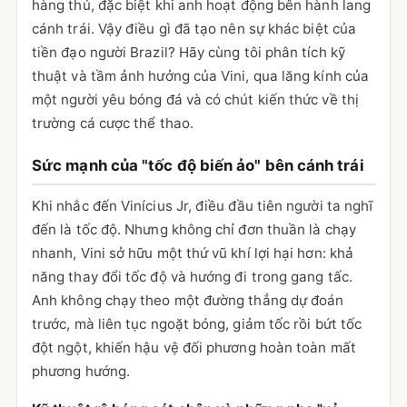
hàng thủ, đặc biệt khi anh hoạt động bên hành lang
cánh trái. Vậy điều gì đã tạo nên sự khác biệt của
tiền đạo người Brazil? Hãy cùng tôi phân tích kỹ
thuật và tầm ảnh hưởng của Vini, qua lăng kính của
một người yêu bóng đá và có chút kiến thức về thị
trường cá cược thể thao.
Sức mạnh của "tốc độ biến ảo" bên cánh trái
Khi nhắc đến Vinícius Jr, điều đầu tiên người ta nghĩ
đến là tốc độ. Nhưng không chỉ đơn thuần là chạy
nhanh, Vini sở hữu một thứ vũ khí lợi hại hơn: khả
năng thay đổi tốc độ và hướng đi trong gang tấc.
Anh không chạy theo một đường thẳng dự đoán
trước, mà liên tục ngoặt bóng, giảm tốc rồi bứt tốc
đột ngột, khiến hậu vệ đối phương hoàn toàn mất
phương hướng.