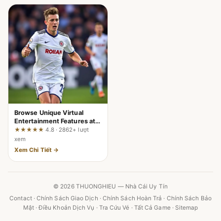
Browse Unique Virtual
Entertainment Features at
u88sv.com: A Practical
★★★★★
4.8 · 2862+ lượt
Review of Who Should (and
xem
Shouldn’t) Join
Xem Chi Tiết →
© 2026 THUONGHIEU — Nhà Cái Uy Tín
Contact
·
Chính Sách Giao Dịch
·
Chính Sách Hoàn Trả
·
Chính Sách Bảo
Mật
·
Điều Khoản Dịch Vụ
·
Tra Cứu Vé
·
Tất Cả Game
·
Sitemap