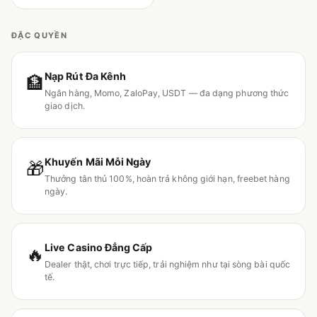
ĐẶC QUYỀN
Nạp Rút Đa Kênh
🏦
Ngân hàng, Momo, ZaloPay, USDT — đa dạng phương thức
giao dịch.
Khuyến Mãi Mỗi Ngày
🎁
Thưởng tân thủ 100%, hoàn trả không giới hạn, freebet hàng
ngày.
Live Casino Đẳng Cấp
🔥
Dealer thật, chơi trực tiếp, trải nghiệm như tại sòng bài quốc
tế.