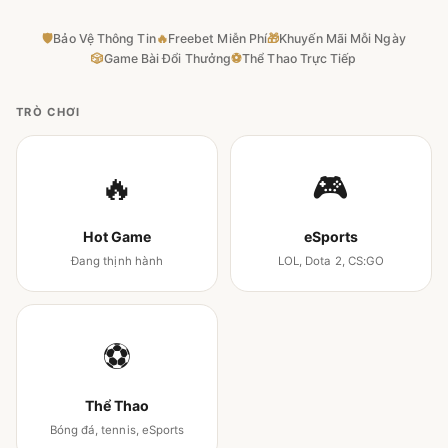
🛡
Bảo Vệ Thông Tin
🔥
Freebet Miễn Phí
🎁
Khuyến Mãi Mỗi Ngày
🎲
Game Bài Đổi Thưởng
⚽
Thể Thao Trực Tiếp
TRÒ CHƠI
🔥
🎮
Hot Game
eSports
Đang thịnh hành
LOL, Dota 2, CS:GO
⚽
Thể Thao
Bóng đá, tennis, eSports