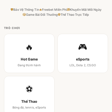
🛡
Bảo Vệ Thông Tin
🔥
Freebet Miễn Phí
🎁
Khuyến Mãi Mỗi Ngày
🎲
Game Bài Đổi Thưởng
⚽
Thể Thao Trực Tiếp
TRÒ CHƠI
🔥
🎮
Hot Game
eSports
Đang thịnh hành
LOL, Dota 2, CS:GO
⚽
Thể Thao
Bóng đá, tennis, eSports