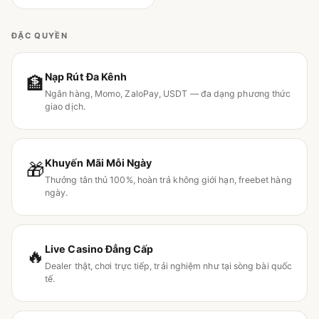
ĐẶC QUYỀN
Nạp Rút Đa Kênh
🏦
Ngân hàng, Momo, ZaloPay, USDT — đa dạng phương thức
giao dịch.
Khuyến Mãi Mỗi Ngày
🎁
Thưởng tân thủ 100%, hoàn trả không giới hạn, freebet hàng
ngày.
Live Casino Đẳng Cấp
🔥
Dealer thật, chơi trực tiếp, trải nghiệm như tại sòng bài quốc
tế.