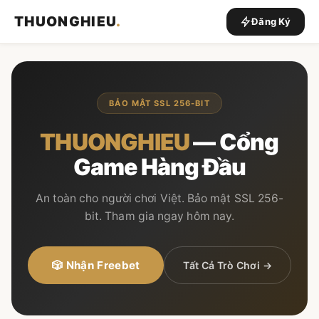
THUONGHIEU
.
Đăng Ký
BẢO MẬT SSL 256-BIT
THUONGHIEU
— Cổng
Game Hàng Đầu
An toàn cho người chơi Việt. Bảo mật SSL 256-
bit. Tham gia ngay hôm nay.
🎲 Nhận Freebet
Tất Cả Trò Chơi →