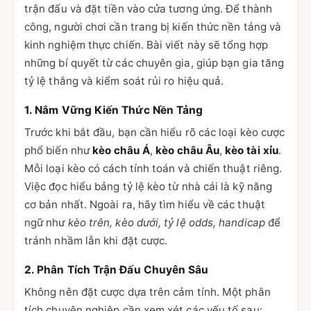
trận đấu và đặt tiền vào cửa tương ứng. Để thành
công, người chơi cần trang bị kiến thức nền tảng và
kinh nghiệm thực chiến. Bài viết này sẽ tổng hợp
những bí quyết từ các chuyên gia, giúp bạn gia tăng
tỷ lệ thắng và kiểm soát rủi ro hiệu quả.
1. Nắm Vững Kiến Thức Nền Tảng
Trước khi bắt đầu, bạn cần hiểu rõ các loại kèo cược
phổ biến như
kèo châu Á
,
kèo châu Âu
,
kèo tài xỉu
.
Mỗi loại kèo có cách tính toán và chiến thuật riêng.
Việc đọc hiểu bảng tỷ lệ kèo từ nhà cái là kỹ năng
cơ bản nhất. Ngoài ra, hãy tìm hiểu về các thuật
ngữ như
kèo trên, kèo dưới, tỷ lệ odds, handicap
để
tránh nhầm lẫn khi đặt cược.
2. Phân Tích Trận Đấu Chuyên Sâu
Không nên đặt cược dựa trên cảm tính. Một phân
tích chuyên nghiệp cần xem xét các yếu tố sau: