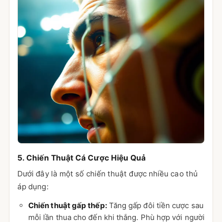
5. Chiến Thuật Cá Cược Hiệu Quả
Dưới đây là một số chiến thuật được nhiều cao thủ
áp dụng:
Chiến thuật gấp thếp:
Tăng gấp đôi tiền cược sau
mỗi lần thua cho đến khi thắng. Phù hợp với người