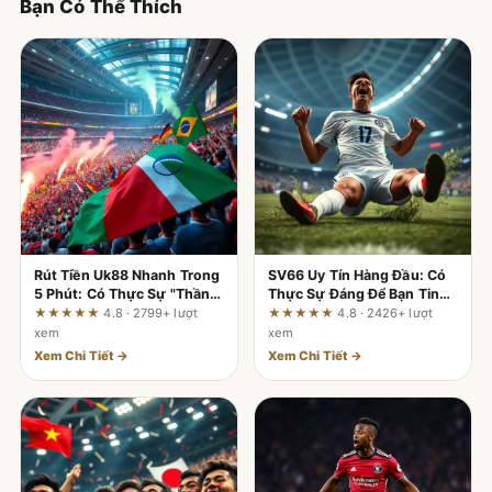
Bạn Có Thể Thích
Rút Tiền Uk88 Nhanh Trong
SV66 Uy Tín Hàng Đầu: Có
5 Phút: Có Thực Sự "Thần
Thực Sự Đáng Để Bạn Tin
Tốc" Như Lời Đồn?
Tưởng?
★★★★★
4.8 · 2799+ lượt
★★★★★
4.8 · 2426+ lượt
xem
xem
Xem Chi Tiết →
Xem Chi Tiết →