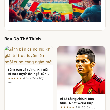
Bạn Có Thể Thích
Sảnh bắn cá nổ hũ: Khi giải
trí trực tuyến lên ngôi cùng
công nghệ mới
★★★★★
4.8 · 2359+ lượt
xem
Ai Sẽ Là Người Ghi Bàn
Nhiều Nhất World Cup
2026? Những Ứng Cử Viên
★★★★★
4.8 · 3015+ lượt