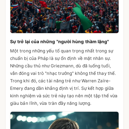
Sự trở lại của những "người hùng thầm lặng"
Một trong những yếu tố quan trọng nhất trong sự
chuẩn bị của Pháp là sự ổn định về mặt nhân sự.
Những cầu thủ như Griezmann, dù đã luống tuổi,
vẫn đóng vai trò "nhạc trưởng" không thể thay thế.
Trong khi đó, các tài năng trẻ như Warren Zaïre-
Emery đang dần khẳng định vị trí. Sự kết hợp giữa
kinh nghiệm và sức trẻ này tạo nên một tập thể vừa
giàu bản lĩnh, vừa tràn đầy năng lượng.