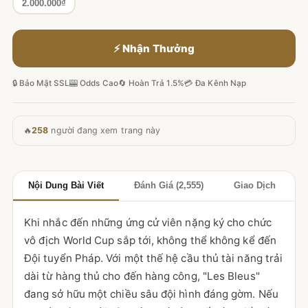
2.000.000₫
⚡ Nhận Thưởng
🔒 Bảo Mật SSL
🎰 Odds Cao
🔄 Hoàn Trả 1.5%
💳 Đa Kênh Nạp
🔥
258
người đang xem trang này
Nội Dung Bài Viết
Đánh Giá (2,555)
Giao Dịch
Khi nhắc đến những ứng cử viên nặng ký cho chức
vô địch World Cup sắp tới, không thể không kể đến
Đội tuyển Pháp. Với một thế hệ cầu thủ tài năng trải
dài từ hàng thủ cho đến hàng công, "Les Bleus"
đang sở hữu một chiều sâu đội hình đáng gờm. Nếu