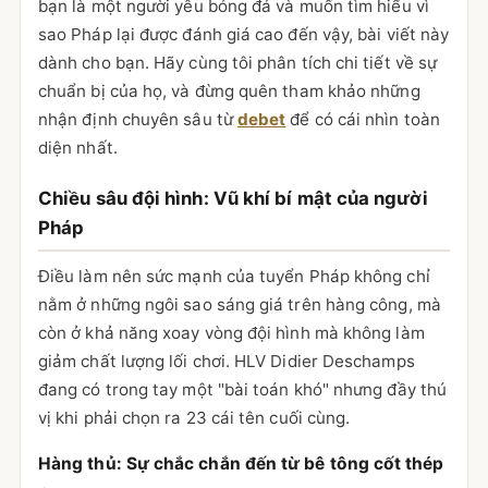
bạn là một người yêu bóng đá và muốn tìm hiểu vì
sao Pháp lại được đánh giá cao đến vậy, bài viết này
dành cho bạn. Hãy cùng tôi phân tích chi tiết về sự
chuẩn bị của họ, và đừng quên tham khảo những
nhận định chuyên sâu từ
debet
để có cái nhìn toàn
diện nhất.
Chiều sâu đội hình: Vũ khí bí mật của người
Pháp
Điều làm nên sức mạnh của tuyển Pháp không chỉ
nằm ở những ngôi sao sáng giá trên hàng công, mà
còn ở khả năng xoay vòng đội hình mà không làm
giảm chất lượng lối chơi. HLV Didier Deschamps
đang có trong tay một "bài toán khó" nhưng đầy thú
vị khi phải chọn ra 23 cái tên cuối cùng.
Hàng thủ: Sự chắc chắn đến từ bê tông cốt thép