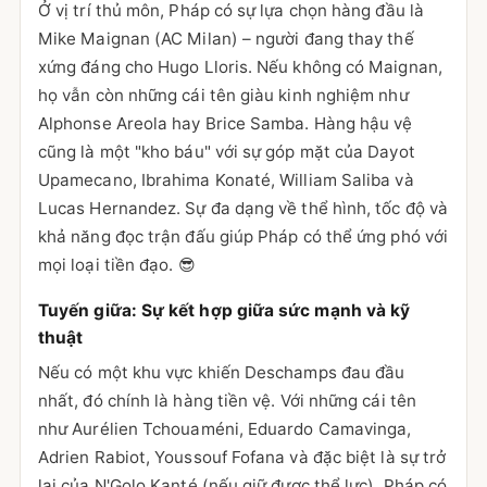
Ở vị trí thủ môn, Pháp có sự lựa chọn hàng đầu là
Mike Maignan (AC Milan) – người đang thay thế
xứng đáng cho Hugo Lloris. Nếu không có Maignan,
họ vẫn còn những cái tên giàu kinh nghiệm như
Alphonse Areola hay Brice Samba. Hàng hậu vệ
cũng là một "kho báu" với sự góp mặt của Dayot
Upamecano, Ibrahima Konaté, William Saliba và
Lucas Hernandez. Sự đa dạng về thể hình, tốc độ và
khả năng đọc trận đấu giúp Pháp có thể ứng phó với
mọi loại tiền đạo. 😎
Tuyến giữa: Sự kết hợp giữa sức mạnh và kỹ
thuật
Nếu có một khu vực khiến Deschamps đau đầu
nhất, đó chính là hàng tiền vệ. Với những cái tên
như Aurélien Tchouaméni, Eduardo Camavinga,
Adrien Rabiot, Youssouf Fofana và đặc biệt là sự trở
lại của N'Golo Kanté (nếu giữ được thể lực), Pháp có