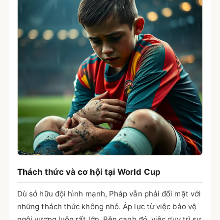
Thách thức và cơ hội tại World Cup
Dù sở hữu đội hình mạnh, Pháp vẫn phải đối mặt với
những thách thức không nhỏ. Áp lực từ việc bảo vệ
ngôi vương luôn rất lớn. Bên cạnh đó, việc duy trì sự