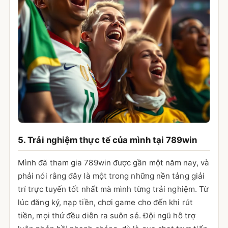
5. Trải nghiệm thực tế của mình tại 789win
Mình đã tham gia 789win được gần một năm nay, và
phải nói rằng đây là một trong những nền tảng giải
trí trực tuyến tốt nhất mà mình từng trải nghiệm. Từ
lúc đăng ký, nạp tiền, chơi game cho đến khi rút
tiền, mọi thứ đều diễn ra suôn sẻ. Đội ngũ hỗ trợ