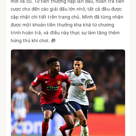
mới và cũ. Từ tiền thưởng nạp lần đầu, hoàn trả tiền
cược cho đến các giải đấu lớn nhỏ, tất cả đều được
cập nhật chi tiết trên trang chủ. Mình đã từng nhận
được một khoản tiền thưởng kha khá từ chương
trình hoàn trả, và điều này thực sự làm tăng thêm
hứng thú khi chơi. 🎁