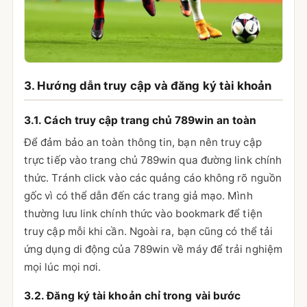
3. Hướng dẫn truy cập và đăng ký tài khoản
3.1. Cách truy cập trang chủ 789win an toàn
Để đảm bảo an toàn thông tin, bạn nên truy cập
trực tiếp vào trang chủ 789win qua đường link chính
thức. Tránh click vào các quảng cáo không rõ nguồn
gốc vì có thể dẫn đến các trang giả mạo. Mình
thường lưu link chính thức vào bookmark để tiện
truy cập mỗi khi cần. Ngoài ra, bạn cũng có thể tải
ứng dụng di động của 789win về máy để trải nghiệm
mọi lúc mọi nơi.
3.2. Đăng ký tài khoản chỉ trong vài bước