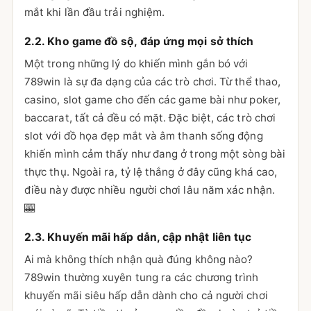
mắt khi lần đầu trải nghiệm.
2.2. Kho game đồ sộ, đáp ứng mọi sở thích
Một trong những lý do khiến mình gắn bó với
789win là sự đa dạng của các trò chơi. Từ thể thao,
casino, slot game cho đến các game bài như poker,
baccarat, tất cả đều có mặt. Đặc biệt, các trò chơi
slot với đồ họa đẹp mắt và âm thanh sống động
khiến mình cảm thấy như đang ở trong một sòng bài
thực thụ. Ngoài ra, tỷ lệ thắng ở đây cũng khá cao,
điều này được nhiều người chơi lâu năm xác nhận.
🎰
2.3. Khuyến mãi hấp dẫn, cập nhật liên tục
Ai mà không thích nhận quà đúng không nào?
789win thường xuyên tung ra các chương trình
khuyến mãi siêu hấp dẫn dành cho cả người chơi