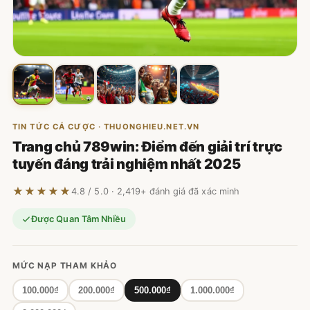
TIN TỨC CÁ CƯỢC · THUONGHIEU.NET.VN
Trang chủ 789win: Điểm đến giải trí trực
tuyến đáng trải nghiệm nhất 2025
★★★★★
4.8 / 5.0 · 2,419+ đánh giá đã xác minh
Được Quan Tâm Nhiều
MỨC NẠP THAM KHẢO
100.000₫
200.000₫
500.000₫
1.000.000₫