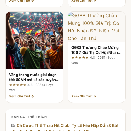
Xem Chi Tiết →
Xem Chi Tiết →
GG88 Thưởng Chào Mừng
100% Giá Trị: Cơ Hội Nhân
Đôi Niềm Vui Cho Tân Thủ
★★★★★
4.8 · 2951+ lượt
xem
Vàng trong nước giai đoạn
tới: 69VN mổ xẻ các tuyên
bố quảng cáo và bộ tiêu chí
★★★★★
4.8 · 2354+ lượt
kiểm tra cho nhà đầu tư
xem
Xem Chi Tiết →
Xem Chi Tiết →
BẠN CÓ THỂ THÍCH
🎰
Cá Cược Thể Thao Hit Club: Tỷ Lệ Kèo Hấp Dẫn & Bắt