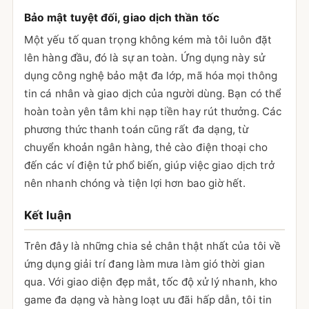
Bảo mật tuyệt đối, giao dịch thần tốc
Một yếu tố quan trọng không kém mà tôi luôn đặt
lên hàng đầu, đó là sự an toàn. Ứng dụng này sử
dụng công nghệ bảo mật đa lớp, mã hóa mọi thông
tin cá nhân và giao dịch của người dùng. Bạn có thể
hoàn toàn yên tâm khi nạp tiền hay rút thưởng. Các
phương thức thanh toán cũng rất đa dạng, từ
chuyển khoản ngân hàng, thẻ cào điện thoại cho
đến các ví điện tử phổ biến, giúp việc giao dịch trở
nên nhanh chóng và tiện lợi hơn bao giờ hết.
Kết luận
Trên đây là những chia sẻ chân thật nhất của tôi về
ứng dụng giải trí đang làm mưa làm gió thời gian
qua. Với giao diện đẹp mắt, tốc độ xử lý nhanh, kho
game đa dạng và hàng loạt ưu đãi hấp dẫn, tôi tin