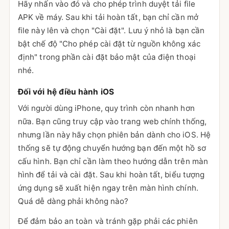
Hãy nhấn vào đó và cho phép trình duyệt tải file
APK về máy. Sau khi tải hoàn tất, bạn chỉ cần mở
file này lên và chọn "Cài đặt". Lưu ý nhỏ là bạn cần
bật chế độ "Cho phép cài đặt từ nguồn không xác
định" trong phần cài đặt bảo mật của điện thoại
nhé.
Đối với hệ điều hành iOS
Với người dùng iPhone, quy trình còn nhanh hơn
nữa. Bạn cũng truy cập vào trang web chính thống,
nhưng lần này hãy chọn phiên bản dành cho iOS. Hệ
thống sẽ tự động chuyển hướng bạn đến một hồ sơ
cấu hình. Bạn chỉ cần làm theo hướng dẫn trên màn
hình để tải và cài đặt. Sau khi hoàn tất, biểu tượng
ứng dụng sẽ xuất hiện ngay trên màn hình chính.
Quá dễ dàng phải không nào?
Để đảm bảo an toàn và tránh gặp phải các phiên