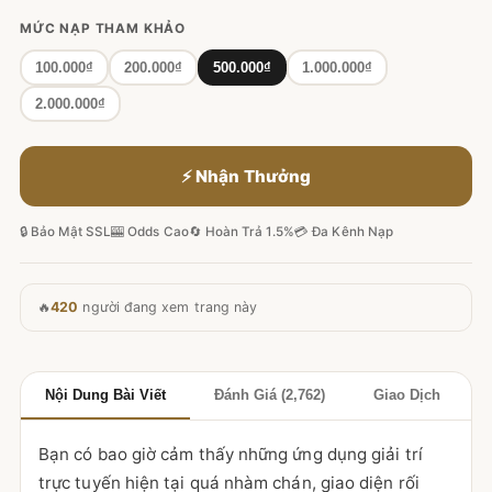
MỨC NẠP THAM KHẢO
100.000₫
200.000₫
500.000₫
1.000.000₫
2.000.000₫
⚡ Nhận Thưởng
🔒 Bảo Mật SSL
🎰 Odds Cao
🔄 Hoàn Trả 1.5%
💳 Đa Kênh Nạp
🔥
420
người đang xem trang này
Nội Dung Bài Viết
Đánh Giá (2,762)
Giao Dịch
Bạn có bao giờ cảm thấy những ứng dụng giải trí
trực tuyến hiện tại quá nhàm chán, giao diện rối