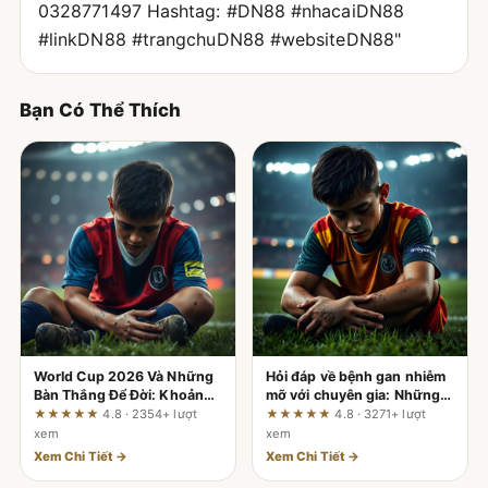
0328771497 Hashtag: #DN88 #nhacaiDN88
#linkDN88 #trangchuDN88 #websiteDN88"
Bạn Có Thể Thích
World Cup 2026 Và Những
Hỏi đáp về bệnh gan nhiễm
Bàn Thắng Để Đời: Khoảnh
mỡ với chuyên gia: Những
Khắc Làm Nên Huyền Thoại
điều bạn cần biết ngay hôm
★★★★★
4.8 · 2354+ lượt
★★★★★
4.8 · 3271+ lượt
nay
xem
xem
Xem Chi Tiết →
Xem Chi Tiết →