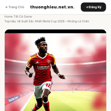
thuonghieu.net.vn
.
Trang Chủ
Đăng Ký
Home
›
Tất Cả Game
›
Top Hậu Vệ Xuất Sắc Nhất World Cup 2026 – Những Lá Chắn