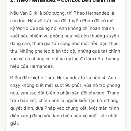
2. Theo Hernandez – Cơn Lốc Bên Cánh Trái
Nếu Van Dijk là bức tường, thì Theo Hernandez là
cơn lốc. Hậu vệ trái của đội tuyển Pháp đã có một
kỳ World Cup bùng nổ. Anh không chỉ hoàn thành
xuất sắc nhiệm vụ phòng ngự mà còn thường xuyên
dâng cao, tham gia tấn công như một tiền đạo thực
thụ. Những pha leo biên tốc độ, những quả tạt chính
xác và cả những cú sút xa uy lực đã làm nên thương
hiệu của Hernandez.
Điểm đặc biệt ở Theo Hernandez là sự bền bỉ. Anh
chạy không biết mệt suốt 90 phút, vừa hỗ trợ phòng
ngự, vừa tạo đột biến ở phần sân đối phương. Trong
trận bán kết, chính anh là người kiến tạo bàn thắng
quyết định, đưa Pháp vào chung kết. Một màn trình
diễn xứng đáng với danh hiệu hậu vệ xuất sắc nhất
giải.