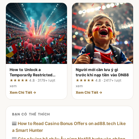
How to Unlock a
Người mới cần lưu ý gì
Temporarily Restricted
trước khi nạp tiền vào DN88
QH88.LUXURY Account —
★★★★★
4.8 · 3179+ lượt
★★★★★
4.8 · 2417+ lượt
A Risk‑Management Review
xem
xem
Xem Chi Tiết →
Xem Chi Tiết →
BẠN CÓ THỂ THÍCH
🎰
How to Read Casino Bonus Offers on ad88.tech Like
a Smart Hunter