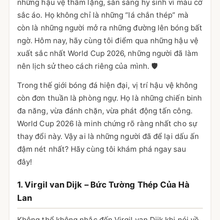
những hậu vệ thầm lặng, sẵn sàng hy sinh vì màu cờ
sắc áo. Họ không chỉ là những “lá chắn thép” mà
còn là những người mở ra những đường lên bóng bất
ngờ. Hôm nay, hãy cùng tôi điểm qua những hậu vệ
xuất sắc nhất World Cup 2026, những người đã làm
nên lịch sử theo cách riêng của mình. 🛡️
Trong thế giới bóng đá hiện đại, vị trí hậu vệ không
còn đơn thuần là phòng ngự. Họ là những chiến binh
đa năng, vừa đánh chặn, vừa phát động tấn công.
World Cup 2026 là minh chứng rõ ràng nhất cho sự
thay đổi này. Vậy ai là những người đã để lại dấu ấn
đậm nét nhất? Hãy cùng tôi khám phá ngay sau
đây!
1. Virgil van Dijk – Bức Tường Thép Của Hà
Lan
Không thể không nhắc đến Virgil van Dijk khi nói về