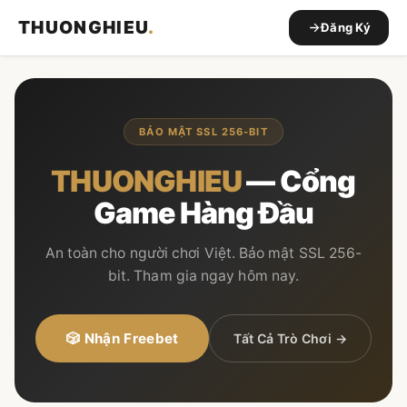
THUONGHIEU
.
Đăng Ký
BẢO MẬT SSL 256-BIT
THUONGHIEU
— Cổng
Game Hàng Đầu
An toàn cho người chơi Việt. Bảo mật SSL 256-
bit. Tham gia ngay hôm nay.
🎲 Nhận Freebet
Tất Cả Trò Chơi →