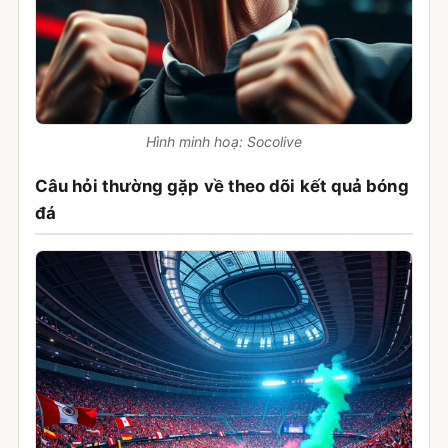
Hình minh hoạ: Socolive
Câu hỏi thường gặp về theo dõi kết quả bóng
đá