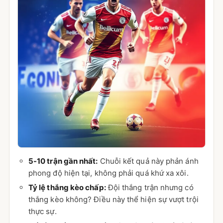
5-10 trận gần nhất:
Chuỗi kết quả này phản ánh
phong độ hiện tại, không phải quá khứ xa xôi.
Tỷ lệ thắng kèo chấp:
Đội thắng trận nhưng có
thắng kèo không? Điều này thể hiện sự vượt trội
thực sự.