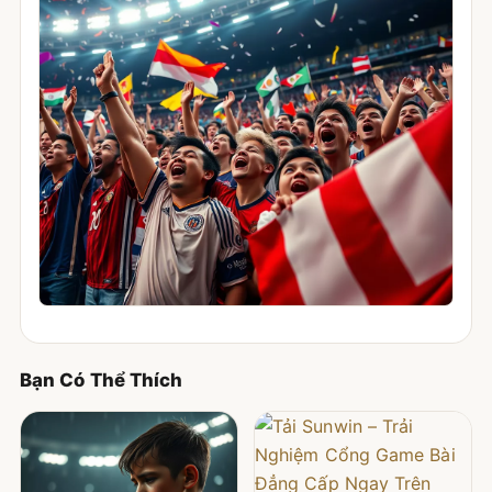
Bạn Có Thể Thích