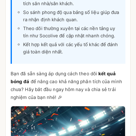
tích sân nhà/sân khách.
So sánh phong độ qua bảng số liệu giúp đưa
ra nhận định khách quan.
Theo dõi thường xuyên tại các nền tảng uy
tín như Socolive để cập nhật nhanh chóng.
Kết hợp kết quả với các yếu tố khác để đánh
giá toàn diện nhất.
Bạn đã sẵn sàng áp dụng cách theo dõi
kết quả
bóng đá
để nâng cao khả năng phân tích của mình
chưa? Hãy bắt đầu ngay hôm nay và chia sẻ trải
nghiệm của bạn nhé! 🎉