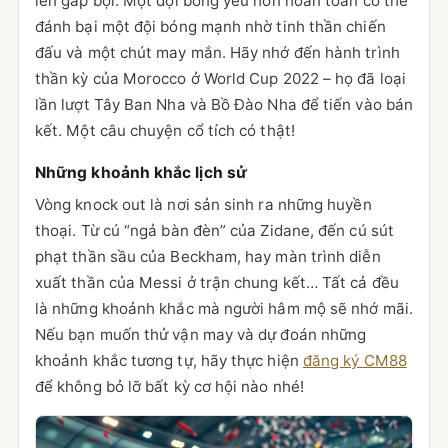
lên gấp bội. Một đội bóng yếu hơn hoàn toàn có thể
đánh bại một đội bóng mạnh nhờ tinh thần chiến
đấu và một chút may mắn. Hãy nhớ đến hành trình
thần kỳ của Morocco ở World Cup 2022 – họ đã loại
lần lượt Tây Ban Nha và Bồ Đào Nha để tiến vào bán
kết. Một câu chuyện cổ tích có thật!
Những khoảnh khắc lịch sử
Vòng knock out là nơi sản sinh ra những huyền
thoại. Từ cú “ngả bàn đèn” của Zidane, đến cú sút
phạt thần sầu của Beckham, hay màn trình diễn
xuất thần của Messi ở trận chung kết… Tất cả đều
là những khoảnh khắc mà người hâm mộ sẽ nhớ mãi.
Nếu bạn muốn thử vận may và dự đoán những
khoảnh khắc tương tự, hãy thực hiện
đăng ký CM88
để không bỏ lỡ bất kỳ cơ hội nào nhé!