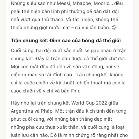
Những siêu sao như Messi, Mbappe, Modric… đều
phải thể hiện bản lĩnh phi thường để dẫn dắt đội
nhà vượt qua thử thách. Và tất nhiên, không thể
thiếu những giọt nước mắt – cả vui lẫn buồn. 🥲
Trận chung kết: Đỉnh cao của bóng đá thế giới
Cuối cùng, hai đội xuất sắc nhất sẽ gặp nhau ở trận
chung kết. Đây là trận đấu được cả thế giới chờ đợi.
Mọi con mắt đều đổ dồn về sân vận động, nơi sẽ
diễn ra màn so tài đỉnh cao. Trận chung kết không
chỉ là cuộc chiến về kỹ thuật, chiến thuật mà còn là
cuộc chiến về ý chí và bản lĩnh.
Hãy nhớ lại trận chung kết World Cup 2022 giữa
Argentina và Pháp. Một trận đấu kịch tính đến từng
phút cuối cùng, với những bàn thắng đẹp mắt,
những pha cứu thua xuất thần, và cuối cùng là loạt
luân lưu cân não. Đó là minh chứng rõ ràng nhất cho