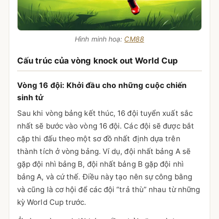
Hình minh hoạ:
CM88
Cấu trúc của vòng knock out World Cup
Vòng 16 đội: Khởi đầu cho những cuộc chiến
sinh tử
Sau khi vòng bảng kết thúc, 16 đội tuyển xuất sắc
nhất sẽ bước vào vòng 16 đội. Các đội sẽ được bắt
cặp thi đấu theo một sơ đồ nhất định dựa trên
thành tích ở vòng bảng. Ví dụ, đội nhất bảng A sẽ
gặp đội nhì bảng B, đội nhất bảng B gặp đội nhì
bảng A, và cứ thế. Điều này tạo nên sự công bằng
và cũng là cơ hội để các đội “trả thù” nhau từ những
kỳ World Cup trước.