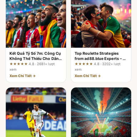
Kết Quả Tỷ Số 7m: Công Cụ
Top Roulette Strategies
Không Thể Thiếu Cho Dân
from ad88.blue Experts – A
Mê Bóng Đá
Practical Guide from Basic
★★★★★
4.8 · 2681+ lượt
★★★★★
4.8 · 3202+ lượt
to Advanced
xem
xem
Xem Chi Tiết →
Xem Chi Tiết →