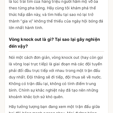
là lúc trái tim của hàng triệu người hâm mộ vỡ òa
theo từng pha bóng. Hãy cùng tôi khám phá thể
thức hấp dẫn này, và tìm hiểu tại sao nó lại trở
thành “gia vị” không thể thiếu của ngày hội bóng đá
lớn nhất hành tinh.
Vòng knock out là gì? Tại sao lại gây nghiện
đến vậy?
Nói một cách đơn giản, vòng knock out (hay còn gọi
là vòng loại trực tiếp) là giai đoạn mà các đội tuyển
phải đối đầu trực tiếp với nhau trong một trận đấu
duy nhất. Đội thắng sẽ đi tiếp, đội thua sẽ về nước.
Không có trận đấu lại, không có tính điểm trung
bình. Chính sự khắc nghiệt này đã tạo nên những
khoảnh khắc lịch sử khó quên.
Hãy tưởng tượng bạn đang xem một trận đấu giữa