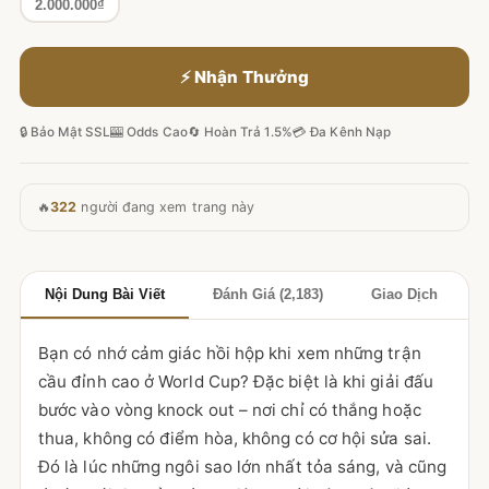
2.000.000₫
⚡ Nhận Thưởng
🔒 Bảo Mật SSL
🎰 Odds Cao
🔄 Hoàn Trả 1.5%
💳 Đa Kênh Nạp
🔥
322
người đang xem trang này
Nội Dung Bài Viết
Đánh Giá (2,183)
Giao Dịch
Bạn có nhớ cảm giác hồi hộp khi xem những trận
cầu đỉnh cao ở World Cup? Đặc biệt là khi giải đấu
bước vào vòng knock out – nơi chỉ có thắng hoặc
thua, không có điểm hòa, không có cơ hội sửa sai.
Đó là lúc những ngôi sao lớn nhất tỏa sáng, và cũng