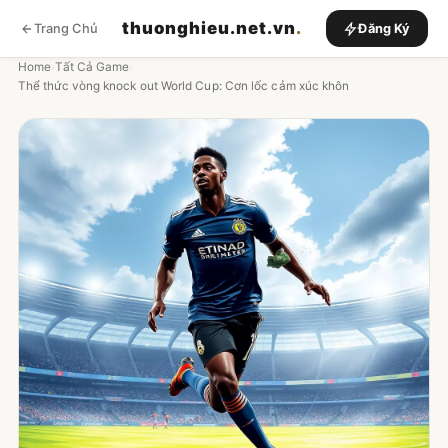
thuonghieu.net.vn
.
Trang Chủ
Đăng Ký
Home
›
Tất Cả Game
›
Thể thức vòng knock out World Cup: Cơn lốc cảm xúc khôn