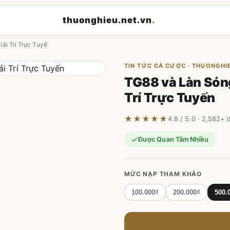
thuonghieu.net.vn
.
ải Trí Trực Tuyế
TIN TỨC CÁ CƯỢC · THUONGHI
TG88 và Làn Són
Trí Trực Tuyến
★★★★★
4.8 / 5.0 · 2,582+ 
Được Quan Tâm Nhiều
MỨC NẠP THAM KHẢO
100.000₫
200.000₫
500.