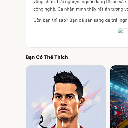
vững chắc, trải nghiệm người dùng tối ưu và
công nghệ. Cá nhân mình thấy rất ấn tượng vớ
Còn bạn thì sao? Bạn đã sẵn sàng để trải ngh
Bạn Có Thể Thích