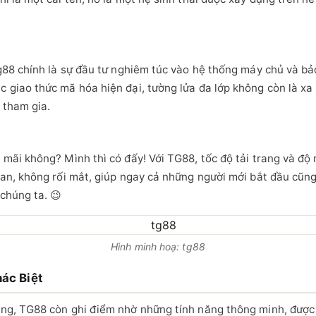
g88 chính là sự đầu tư nghiêm túc vào hệ thống máy chủ và bảo
 giao thức mã hóa hiện đại, tường lửa đa lớp không còn là xa
 tham gia.
 mãi không? Mình thì có đấy! Với TG88, tốc độ tải trang và độ
uan, không rối mắt, giúp ngay cả những người mới bắt đầu cũn
chúng ta. 😉
Hình minh hoạ: tg88
ác Biệt
ng, TG88 còn ghi điểm nhờ những tính năng thông minh, được 