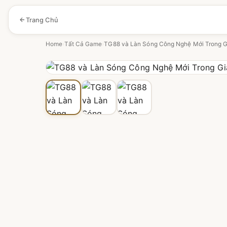
Trang Chủ
Home
›
Tất Cả Game
›
TG88 và Làn Sóng Công Nghệ Mới Trong Gi