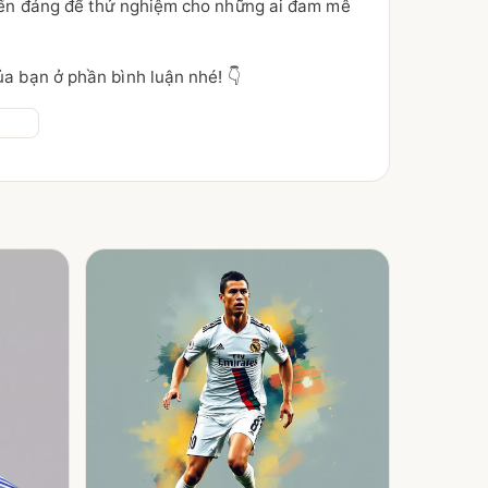
 đến đáng để thử nghiệm cho những ai đam mê
a bạn ở phần bình luận nhé! 👇