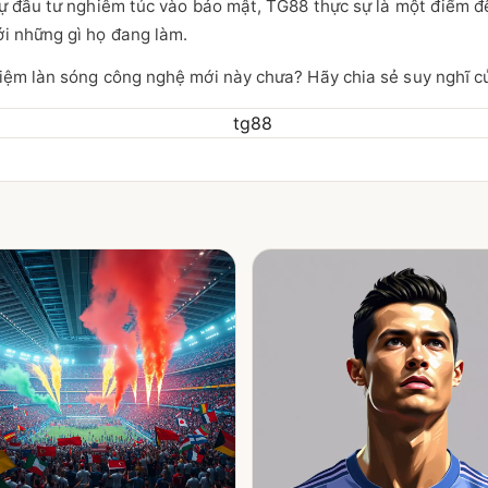
 sự đầu tư nghiêm túc vào bảo mật, TG88 thực sự là một điểm
i những gì họ đang làm.
iệm làn sóng công nghệ mới này chưa? Hãy chia sẻ suy nghĩ củ