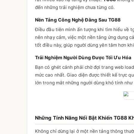
đến những trải nghiệm chưa từng có.
Nền Tảng Công Nghệ Đằng Sau TG88
Điều đầu tiên mình ấn tượng khi tìm hiểu về t
nên nhạy cảm, việc một nền tảng ứng dụng các
tốt điều này, giúp người dùng yên tâm hơn khi
Trải Nghiệm Người Dùng Được Tối Ưu Hóa
Bạn có ghét cảnh phải chờ đợi trang web load
mức cao nhất. Giao diện được thiết kế trực q
lớn trong mắt những người dùng khó tính như 
Những Tính Năng Nổi Bật Khiến TG88 Kh
Không chỉ dừng lại ở một nền tảng thông thườ