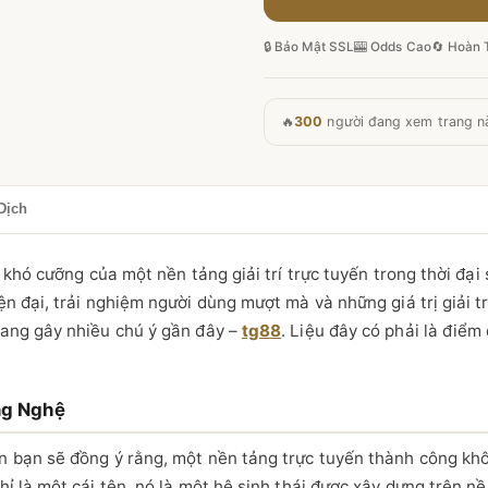
🔒 Bảo Mật SSL
🎰 Odds Cao
🔄 Hoàn 
🔥
300
người đang xem trang n
Dịch
t khó cưỡng của một nền tảng giải trí trực tuyến trong thời đại
ện đại, trải nghiệm người dùng mượt mà và những giá trị giải 
đang gây nhiều chú ý gần đây –
tg88
. Liệu đây có phải là điể
ng Nghệ
n bạn sẽ đồng ý rằng, một nền tảng trực tuyến thành công kh
ỉ là một cái tên, nó là một hệ sinh thái được xây dựng trên n