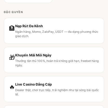
ĐẶC QUYỀN
Nạp Rút Đa Kênh
🏦
Ngân hàng, Momo, ZaloPay, USDT — đa dạng phương thức
giao dịch.
Khuyến Mãi Mỗi Ngày
🎁
Thưởng tân thủ 100%, hoàn trả không giới hạn, freebet hàng
ngày.
Live Casino Đẳng Cấp
🔥
Dealer thật, chơi trực tiếp, trải nghiệm như tại sòng bài quốc
tế.