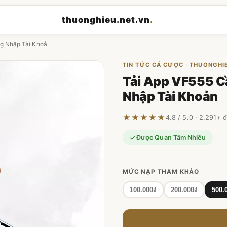
thuonghieu.net.vn
.
ng Nhập Tài Khoả
TIN TỨC CÁ CƯỢC · THUONGHI
Tải App VF555 C
Nhập Tài Khoản
★★★★★
4.8 / 5.0 · 2,291+ 
Được Quan Tâm Nhiều
MỨC NẠP THAM KHẢO
100.000₫
200.000₫
500.