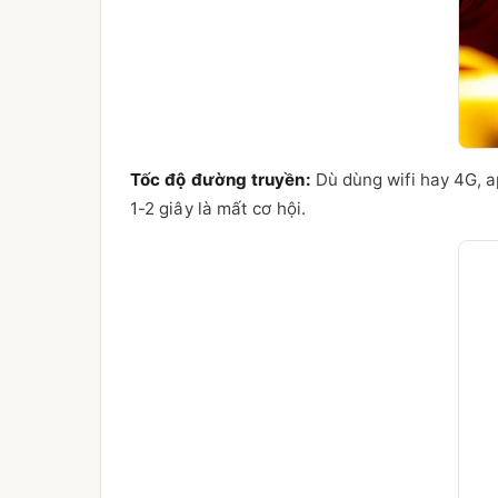
Tốc độ đường truyền:
Dù dùng wifi hay 4G, ap
1-2 giây là mất cơ hội.