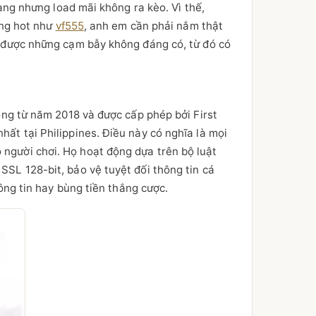
rang nhưng load mãi không ra kèo. Vì thế,
ang hot như
vf555
, anh em cần phải nắm thật
h được những cạm bẫy không đáng có, từ đó có
động từ năm 2018 và được cấp phép bởi First
ất tại Philippines. Điều này có nghĩa là mọi
người chơi. Họ hoạt động dựa trên bộ luật
SL 128-bit, bảo vệ tuyệt đối thông tin cá
hông tin hay bùng tiền thắng cược.