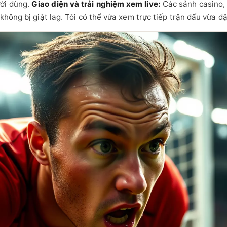
ời dùng.
Giao diện và trải nghiệm xem live:
Các sảnh casino, 
 không bị giật lag. Tôi có thể vừa xem trực tiếp trận đấu vừa đ