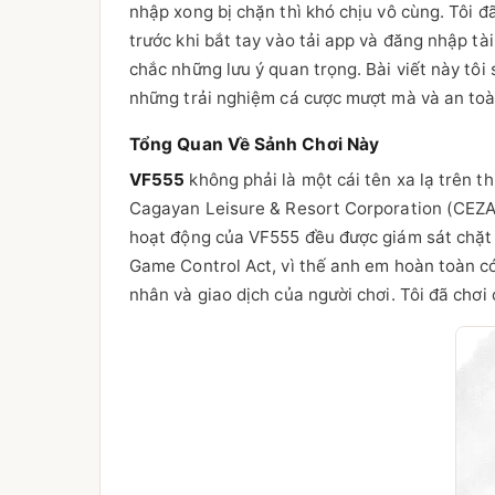
nhập xong bị chặn thì khó chịu vô cùng. Tôi đ
trước khi bắt tay vào tải app và đăng nhập tà
chắc những lưu ý quan trọng. Bài viết này tô
những trải nghiệm cá cược mượt mà và an toà
Tổng Quan Về Sảnh Chơi Này
VF555
không phải là một cái tên xa lạ trên t
Cagayan Leisure & Resort Corporation (CEZA),
hoạt động của VF555 đều được giám sát chặt 
Game Control Act, vì thế anh em hoàn toàn có
nhân và giao dịch của người chơi. Tôi đã chơi