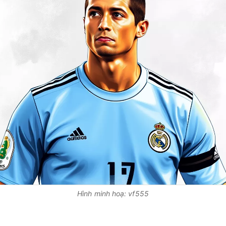
Hình minh hoạ: vf555