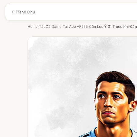
Trang Chủ
Home
›
Tất Cả Game
›
Tải App VF555 Cần Lưu Ý Gì Trước Khi Đă