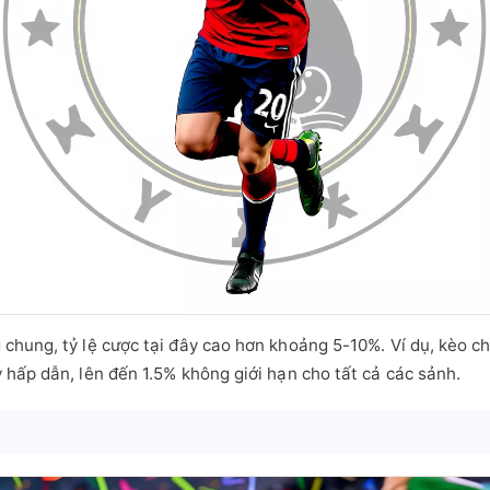
chung, tỷ lệ cược tại đây cao hơn khoảng 5-10%. Ví dụ, kèo ch
ỳ hấp dẫn, lên đến 1.5% không giới hạn cho tất cả các sảnh.