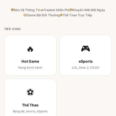
🛡
Bảo Vệ Thông Tin
🔥
Freebet Miễn Phí
🎁
Khuyến Mãi Mỗi Ngày
🎲
Game Bài Đổi Thưởng
⚽
Thể Thao Trực Tiếp
TRÒ CHƠI
🔥
🎮
Hot Game
eSports
Đang thịnh hành
LOL, Dota 2, CS:GO
⚽
Thể Thao
Bóng đá, tennis, eSports