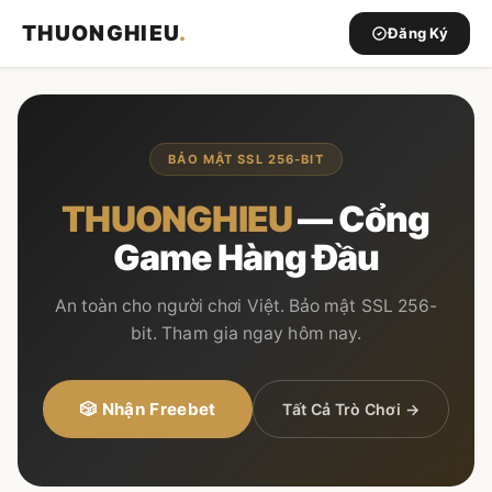
THUONGHIEU
.
Đăng Ký
BẢO MẬT SSL 256-BIT
THUONGHIEU
— Cổng
Game Hàng Đầu
An toàn cho người chơi Việt. Bảo mật SSL 256-
bit. Tham gia ngay hôm nay.
🎲 Nhận Freebet
Tất Cả Trò Chơi →