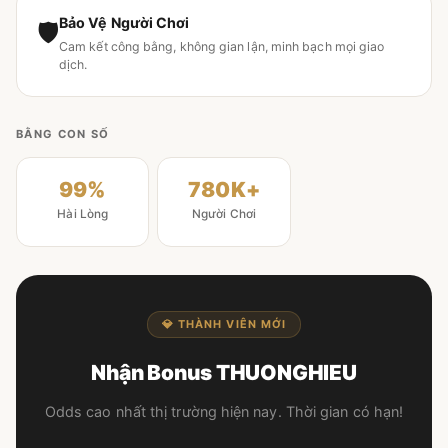
Bảo Vệ Người Chơi
🛡
Cam kết công bằng, không gian lận, minh bạch mọi giao
dịch.
BẰNG CON SỐ
99%
780K+
Hài Lòng
Người Chơi
💎 THÀNH VIÊN MỚI
Nhận Bonus THUONGHIEU
Odds cao nhất thị trường hiện nay. Thời gian có hạn!