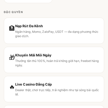
ĐẶC QUYỀN
Nạp Rút Đa Kênh
🏦
Ngân hàng, Momo, ZaloPay, USDT — đa dạng phương thức
giao dịch.
Khuyến Mãi Mỗi Ngày
🎁
Thưởng tân thủ 100%, hoàn trả không giới hạn, freebet hàng
ngày.
Live Casino Đẳng Cấp
🔥
Dealer thật, chơi trực tiếp, trải nghiệm như tại sòng bài quốc
tế.