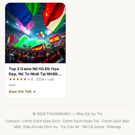
Top 3 Game Nổ Hũ Đồ Họa
Đẹp, Nổ To Nhất Tại NH88:
Soi Xét Trước Khi Bấm Nút
★★★★★
4.8 · 3358+ lượt
xem
Xem Chi Tiết →
© 2026 THUONGHIEU — Nhà Cái Uy Tín
Contact
·
Chính Sách Giao Dịch
·
Chính Sách Hoàn Trả
·
Chính Sách Bảo
Mật
·
Điều Khoản Dịch Vụ
·
Tra Cứu Vé
·
Tất Cả Game
·
Sitemap