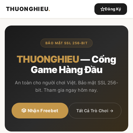
THUONGHIEU
.
Đăng Ký
BẢO MẬT SSL 256-BIT
THUONGHIEU
— Cổng
Game Hàng Đầu
An toàn cho người chơi Việt. Bảo mật SSL 256-
bit. Tham gia ngay hôm nay.
🎲 Nhận Freebet
Tất Cả Trò Chơi →