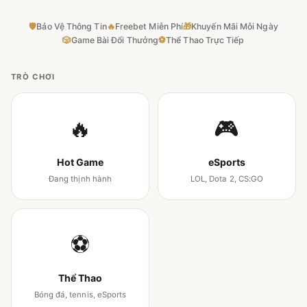
🛡
Bảo Vệ Thông Tin
🔥
Freebet Miễn Phí
🎁
Khuyến Mãi Mỗi Ngày
🎲
Game Bài Đổi Thưởng
⚽
Thể Thao Trực Tiếp
TRÒ CHƠI
🔥
🎮
Hot Game
eSports
Đang thịnh hành
LOL, Dota 2, CS:GO
⚽
Thể Thao
Bóng đá, tennis, eSports