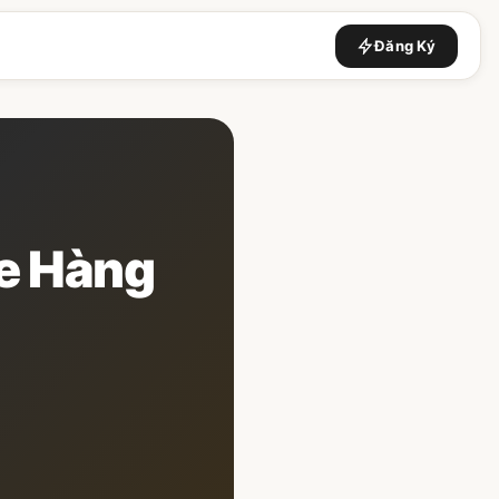
Đăng Ký
e Hàng