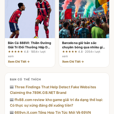
Bắn Cá 888VI: Thiên Đường
Barcelona giữ bản sắc
Giải Trí Đổi Thưởng Hấp Dẫn
chuyền bóng qua nhiều giai
Cho Game Thủ
đoạn lịch sử cùng Sun Win
★★★★★
4.8 · 1854+ lượt
★★★★★
4.8 · 2054+ lượt
xem
xem
Xem Chi Tiết →
Xem Chi Tiết →
BẠN CÓ THỂ THÍCH
🎰
Three Findings That Help Detect Fake Websites
Claiming the 789K.GB.NET Brand
🎰
ffv88.com review kho game giải trí đa dạng thể loại:
Có thực sự xứng đáng để xuống tiền?
🎰
669vn.it.com Tổng Hợp Tin Tức Mới Về 69VN