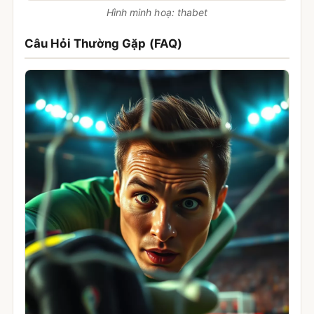
Hình minh hoạ: thabet
Câu Hỏi Thường Gặp (FAQ)