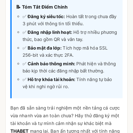
📝 Tóm Tắt Điểm Chính
✅
Đăng ký siêu tốc:
Hoàn tất trong chưa đầy
3 phút với thông tin tối thiểu.
✅
Đăng nhập linh hoạt:
Hỗ trợ nhiều phương
thức, bao gồm QR và vân tay.
✅
Bảo mật đa lớp:
Tích hợp mã hóa SSL
256-bit và xác thực 2FA.
✅
Cảnh báo thông minh:
Phát hiện và thông
báo kịp thời các đăng nhập bất thường.
✅
Hỗ trợ khóa tài khoản:
Tính năng tự bảo
vệ khi nghi ngờ rủi ro.
Bạn đã sẵn sàng trải nghiệm một nền tảng cá cược
vừa nhanh vừa an toàn chưa? Hãy thử đăng ký một
tài khoản và tự mình cảm nhận sự khác biệt mà
THABET
mang lại. Bạn ấn tượng nhất với tính năng