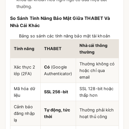
thường.
So Sánh Tính Năng Bảo Mật Giữa THABET Và
Nhà Cái Khác
Bảng so sánh các tính năng bảo mật tài khoản
Nhà cái thông
Tính năng
THABET
thường
Thường không có
Xác thực 2
Có
(Google
hoặc chỉ qua
lớp (2FA)
Authenticator)
email
Mã hóa dữ
SSL 128-bit hoặc
SSL 256-bit
liệu
thấp hơn
Cảnh báo
Tự động, tức
Thường phải kích
đăng nhập
thời
hoạt thủ công
lạ