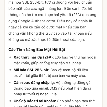
mã hóa SSL 256-bit, tương đương với tiêu chuẩn
bảo mật của các ngân hàng lớn. Bên cạnh đó, hệ
thống còn hỗ trợ xác thực hai yếu tố (2FA) qua ứng
dụng Google Authenticator. Điều này có nghĩa là
ngay cả khi kẻ xấu có được mật khẩu của bạn,
chúng vẫn không thể truy cập vào tài khoản nếu
không có mã xác thực từ điện thoại của bạn.
Các Tính Năng Bảo Mật Nổi Bật
Xác thực hai lớp (2FA):
Lớp bảo vệ thứ hai ngoài
mật khẩu, giúp chống truy cập trái phép.
Mã hóa SSL 256-bit:
Bảo vệ toàn bộ dữ liệu
truyền tải giữa thiết bị của bạn và máy chủ.
Cảnh báo đăng nhập lạ:
Hệ thống tự động gửi
thông báo qua email/SMS nếu phát hiện đăng
nhập từ thiết bị hoặc IP lạ.
Chế độ bảo trì tài khoản:
Cho phép bạn tạm thời
khóa tài khoản nếu nghi ngờ có dấu hiệu bất