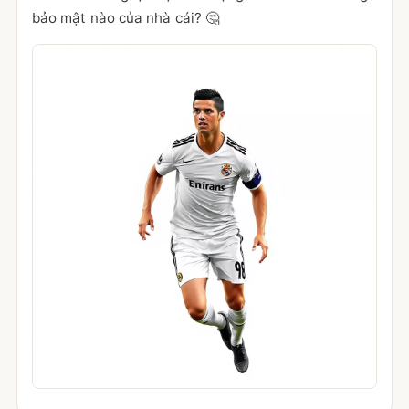
bảo mật nào của nhà cái? 🤔