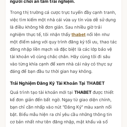
người chơi an tâm trải nghiệm.
Trong thị trường cá cược trực tuyến đầy cạnh tranh,
việc tìm kiếm một nhà cái vừa uy tín vừa dễ sử dụng
là điều không hề đơn giản. Sau nhiều giờ trải
nghiệm thực tế, tôi nhận thấy
thabet
nổi lên như
một điểm sáng với quy trình đăng ký tối ưu, thao tác
đăng nhập liền mạch và đặc biệt là các lớp bảo vệ
tài khoản vô cùng chắc chắn. Hãy cùng tôi đi sâu
vào từng khía cạnh để xem nhà cái này có thực sự
đáng để bạn đầu tư thời gian hay không.
Trải Nghiệm Đăng Ký Tài Khoản Tại THABET
Quá trình tạo tài khoản mới tại
THABET
được thiết
kế đơn giản đến bất ngờ. Ngay từ giao diện chính,
bạn chỉ cần nhấp vào nút "Đăng Ký" màu xanh nổi
bật. Biểu mẫu hiện ra chỉ yêu cầu những thông tin
cơ bản nhất như tên đăng nhập, mật khẩu và số