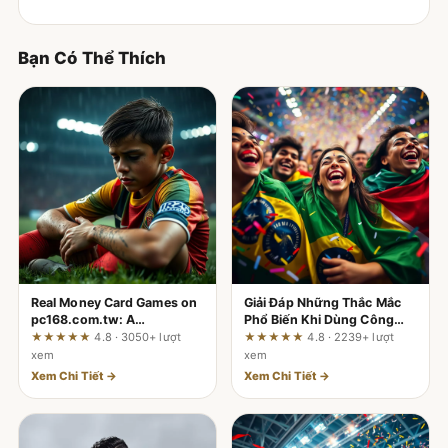
Bạn Có Thể Thích
Real Money Card Games on
Giải Đáp Những Thắc Mắc
pc168.com.tw: A
Phổ Biến Khi Dùng Công
Transparent Review for
Nghệ Mới
★★★★★
4.8 · 3050+ lượt
★★★★★
4.8 · 2239+ lượt
Risk-Aware Players
xem
xem
Xem Chi Tiết →
Xem Chi Tiết →