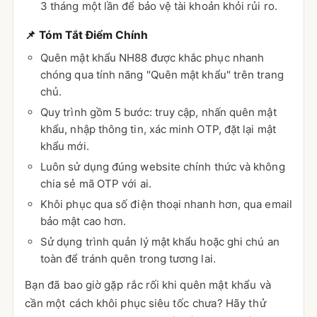
3 tháng một lần để bảo vệ tài khoản khỏi rủi ro.
📌 Tóm Tắt Điểm Chính
Quên mật khẩu NH88 được khắc phục nhanh
chóng qua tính năng "Quên mật khẩu" trên trang
chủ.
Quy trình gồm 5 bước: truy cập, nhấn quên mật
khẩu, nhập thông tin, xác minh OTP, đặt lại mật
khẩu mới.
Luôn sử dụng đúng website chính thức và không
chia sẻ mã OTP với ai.
Khôi phục qua số điện thoại nhanh hơn, qua email
bảo mật cao hơn.
Sử dụng trình quản lý mật khẩu hoặc ghi chú an
toàn để tránh quên trong tương lai.
Bạn đã bao giờ gặp rắc rối khi quên mật khẩu và
cần một cách khôi phục siêu tốc chưa? Hãy thử