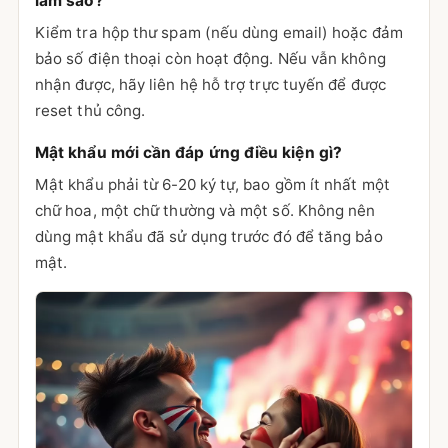
làm sao?
Kiểm tra hộp thư spam (nếu dùng email) hoặc đảm
bảo số điện thoại còn hoạt động. Nếu vẫn không
nhận được, hãy liên hệ hỗ trợ trực tuyến để được
reset thủ công.
Mật khẩu mới cần đáp ứng điều kiện gì?
Mật khẩu phải từ 6-20 ký tự, bao gồm ít nhất một
chữ hoa, một chữ thường và một số. Không nên
dùng mật khẩu đã sử dụng trước đó để tăng bảo
mật.