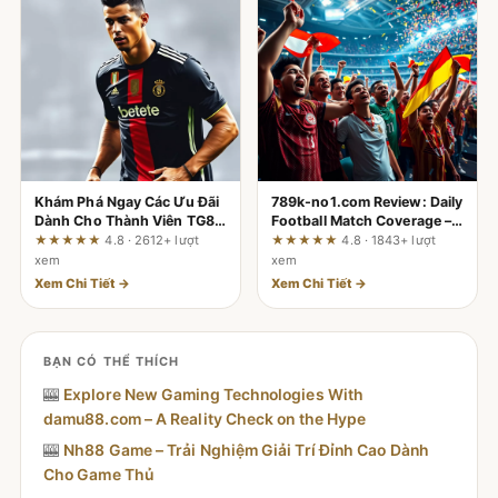
Khám Phá Ngay Các Ưu Đãi
789k-no1.com Review: Daily
Dành Cho Thành Viên TG88
Football Match Coverage –
– Cơ Hội Nhận Thưởng
A Long-Time User’s Look at
★★★★★
4.8 · 2612+ lượt
★★★★★
4.8 · 1843+ lượt
Khủng Mỗi Ngày
thuonghieu.net.vn
xem
xem
Xem Chi Tiết →
Xem Chi Tiết →
BẠN CÓ THỂ THÍCH
🎰
Explore New Gaming Technologies With
damu88.com – A Reality Check on the Hype
🎰
Nh88 Game – Trải Nghiệm Giải Trí Đỉnh Cao Dành
Cho Game Thủ