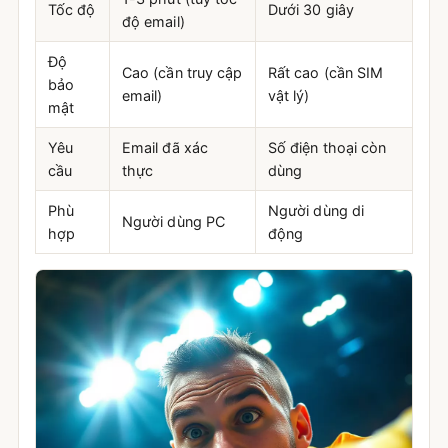
Tốc độ
Dưới 30 giây
độ email)
Độ
Cao (cần truy cập
Rất cao (cần SIM
bảo
email)
vật lý)
mật
Yêu
Email đã xác
Số điện thoại còn
cầu
thực
dùng
Phù
Người dùng di
Người dùng PC
hợp
động