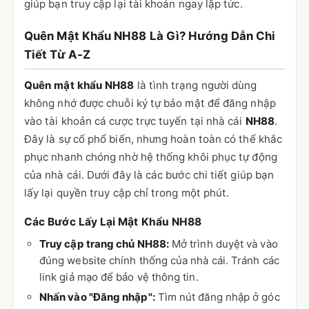
giúp bạn truy cập lại tài khoản ngay lập tức.
Quên Mật Khẩu NH88 Là Gì? Hướng Dẫn Chi
Tiết Từ A-Z
Quên mật khẩu NH88
là tình trạng người dùng
không nhớ được chuỗi ký tự bảo mật để đăng nhập
vào tài khoản cá cược trực tuyến tại nhà cái
NH88
.
Đây là sự cố phổ biến, nhưng hoàn toàn có thể khắc
phục nhanh chóng nhờ hệ thống khôi phục tự động
của nhà cái. Dưới đây là các bước chi tiết giúp bạn
lấy lại quyền truy cập chỉ trong một phút.
Các Bước Lấy Lại Mật Khẩu NH88
Truy cập trang chủ NH88:
Mở trình duyệt và vào
đúng website chính thống của nhà cái. Tránh các
link giả mạo để bảo vệ thông tin.
Nhấn vào "Đăng nhập":
Tìm nút đăng nhập ở góc