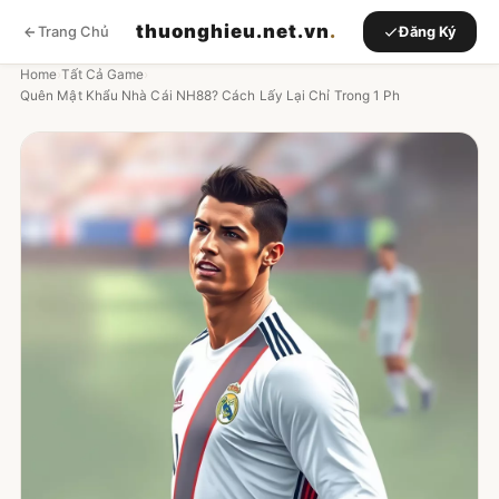
thuonghieu.net.vn
.
Trang Chủ
Đăng Ký
Home
›
Tất Cả Game
›
Quên Mật Khẩu Nhà Cái NH88? Cách Lấy Lại Chỉ Trong 1 Ph