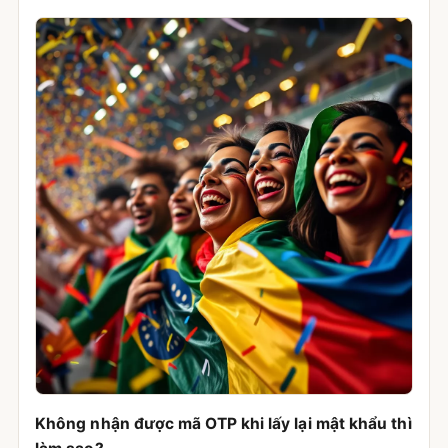
Không nhận được mã OTP khi lấy lại mật khẩu thì