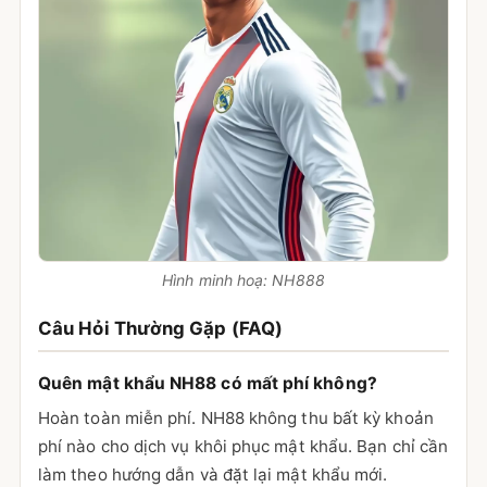
Hình minh hoạ: NH888
Câu Hỏi Thường Gặp (FAQ)
Quên mật khẩu NH88 có mất phí không?
Hoàn toàn miễn phí. NH88 không thu bất kỳ khoản
phí nào cho dịch vụ khôi phục mật khẩu. Bạn chỉ cần
làm theo hướng dẫn và đặt lại mật khẩu mới.