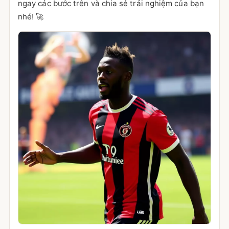
ngay các bước trên và chia sẻ trải nghiệm của bạn
nhé! 🚀