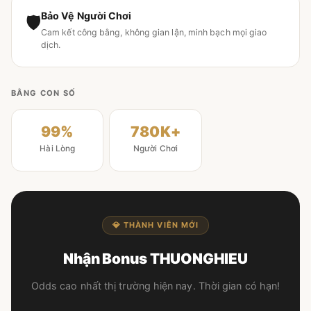
Bảo Vệ Người Chơi
🛡
Cam kết công bằng, không gian lận, minh bạch mọi giao
dịch.
BẰNG CON SỐ
99%
780K+
Hài Lòng
Người Chơi
💎 THÀNH VIÊN MỚI
Nhận Bonus THUONGHIEU
Odds cao nhất thị trường hiện nay. Thời gian có hạn!