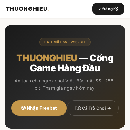
THUONGHIEU
.
Đăng Ký
BẢO MẬT SSL 256-BIT
THUONGHIEU
— Cổng
Game Hàng Đầu
An toàn cho người chơi Việt. Bảo mật SSL 256-
bit. Tham gia ngay hôm nay.
🎲 Nhận Freebet
Tất Cả Trò Chơi →