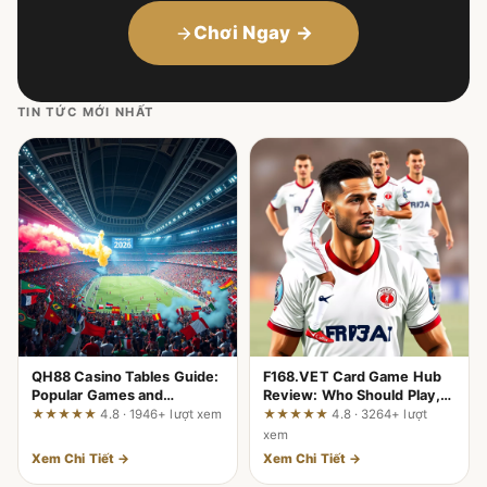
Chơi Ngay →
TIN TỨC MỚI NHẤT
QH88 Casino Tables Guide:
F168.VET Card Game Hub
Popular Games and
Review: Who Should Play,
Features
Who Should Skip, and How
★★★★★
4.8 · 1946+ lượt xem
★★★★★
4.8 · 3264+ lượt
to Verify Before You
xem
Deposit
Xem Chi Tiết →
Xem Chi Tiết →