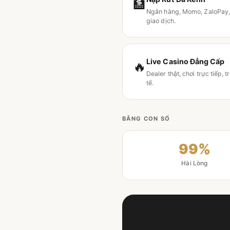
🏦
Ngân hàng, Momo, ZaloPay
giao dịch.
Live Casino Đẳng Cấp
🔥
Dealer thật, chơi trực tiếp, 
tế.
BẰNG CON SỐ
99%
Hài Lòng