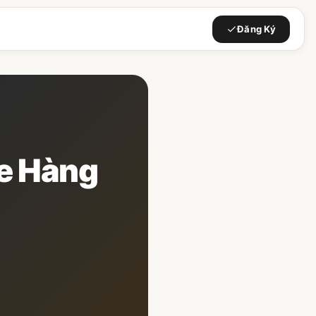
Đăng Ký
e Hàng