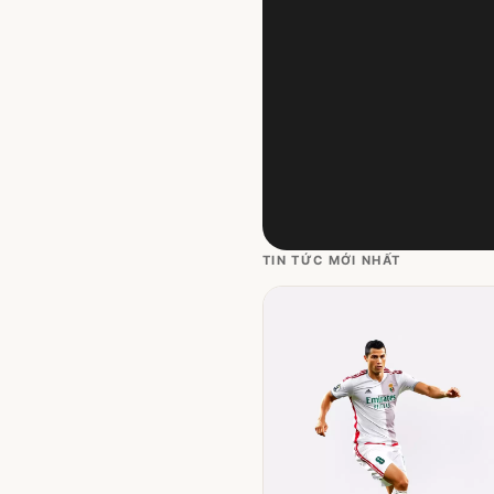
TIN TỨC MỚI NHẤT