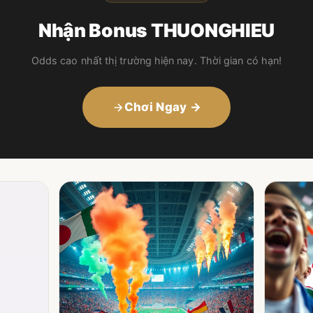
Nhận Bonus THUONGHIEU
Odds cao nhất thị trường hiện nay. Thời gian có hạn!
Chơi Ngay →