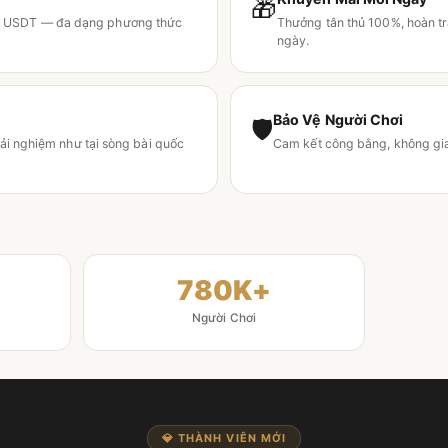
🎁
, USDT — đa dạng phương thức
Thưởng tân thủ 100%, hoàn tr
ngày.
Bảo Vệ Người Chơi
🛡
trải nghiệm như tại sòng bài quốc
Cam kết công bằng, không gia
780K+
Người Chơi
💎 THÀNH VIÊN MỚI