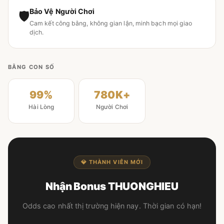
Bảo Vệ Người Chơi
🛡
Cam kết công bằng, không gian lận, minh bạch mọi giao
dịch.
BẰNG CON SỐ
99%
780K+
Hài Lòng
Người Chơi
💎 THÀNH VIÊN MỚI
Nhận Bonus THUONGHIEU
Odds cao nhất thị trường hiện nay. Thời gian có hạn!