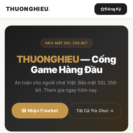
THUONGHIEU
.
Đăng Ký
BẢO MẬT SSL 256-BIT
THUONGHIEU
— Cổng
Game Hàng Đầu
An toàn cho người chơi Việt. Bảo mật SSL 256-
bit. Tham gia ngay hôm nay.
🎲 Nhận Freebet
Tất Cả Trò Chơi →