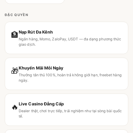
ĐẶC QUYỀN
Nạp Rút Đa Kênh
🏦
Ngân hàng, Momo, ZaloPay, USDT — đa dạng phương thức
giao dịch.
Khuyến Mãi Mỗi Ngày
🎁
Thưởng tân thủ 100%, hoàn trả không giới hạn, freebet hàng
ngày.
Live Casino Đẳng Cấp
🔥
Dealer thật, chơi trực tiếp, trải nghiệm như tại sòng bài quốc
tế.