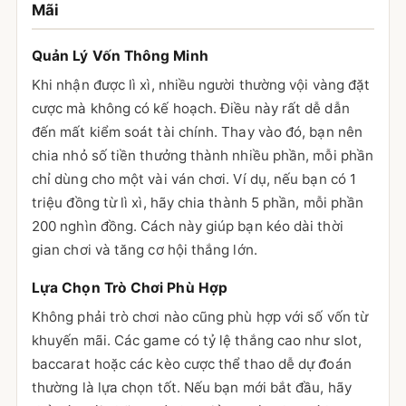
Mãi
Quản Lý Vốn Thông Minh
Khi nhận được lì xì, nhiều người thường vội vàng đặt
cược mà không có kế hoạch. Điều này rất dễ dẫn
đến mất kiểm soát tài chính. Thay vào đó, bạn nên
chia nhỏ số tiền thưởng thành nhiều phần, mỗi phần
chỉ dùng cho một vài ván chơi. Ví dụ, nếu bạn có 1
triệu đồng từ lì xì, hãy chia thành 5 phần, mỗi phần
200 nghìn đồng. Cách này giúp bạn kéo dài thời
gian chơi và tăng cơ hội thắng lớn.
Lựa Chọn Trò Chơi Phù Hợp
Không phải trò chơi nào cũng phù hợp với số vốn từ
khuyến mãi. Các game có tỷ lệ thắng cao như slot,
baccarat hoặc các kèo cược thể thao dễ dự đoán
thường là lựa chọn tốt. Nếu bạn mới bắt đầu, hãy