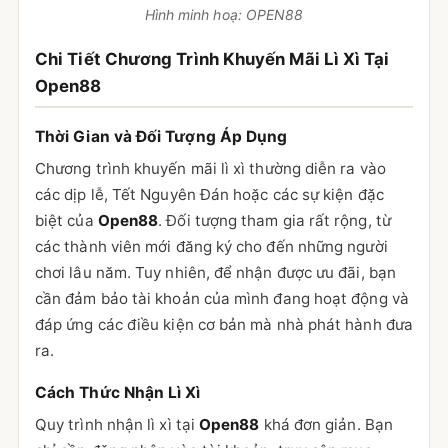
Hình minh hoạ: OPEN88
Chi Tiết Chương Trình Khuyến Mãi Lì Xì Tại
Open88
Thời Gian và Đối Tượng Áp Dụng
Chương trình khuyến mãi lì xì thường diễn ra vào
các dịp lễ, Tết Nguyên Đán hoặc các sự kiện đặc
biệt của
Open88
. Đối tượng tham gia rất rộng, từ
các thành viên mới đăng ký cho đến những người
chơi lâu năm. Tuy nhiên, để nhận được ưu đãi, bạn
cần đảm bảo tài khoản của mình đang hoạt động và
đáp ứng các điều kiện cơ bản mà nhà phát hành đưa
ra.
Cách Thức Nhận Lì Xì
Quy trình nhận lì xì tại
Open88
khá đơn giản. Bạn