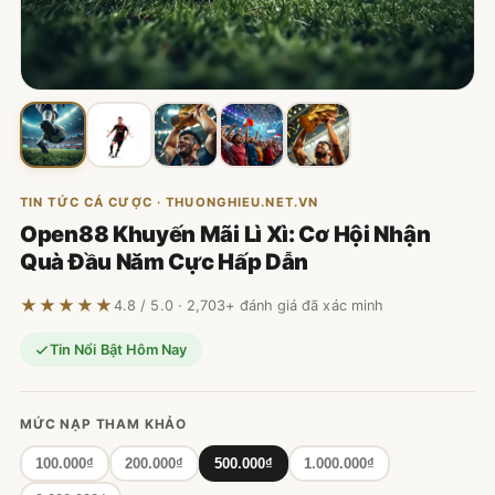
TIN TỨC CÁ CƯỢC · THUONGHIEU.NET.VN
Open88 Khuyến Mãi Lì Xì: Cơ Hội Nhận
Quà Đầu Năm Cực Hấp Dẫn
★★★★★
4.8 / 5.0 · 2,703+ đánh giá đã xác minh
Tin Nổi Bật Hôm Nay
MỨC NẠP THAM KHẢO
100.000₫
200.000₫
500.000₫
1.000.000₫