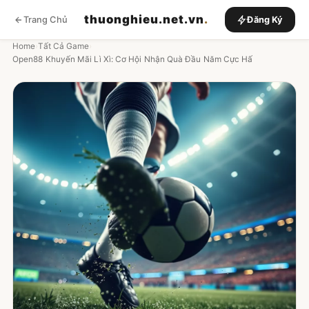
thuonghieu.net.vn
.
Trang Chủ
Đăng Ký
Home
›
Tất Cả Game
›
Open88 Khuyến Mãi Lì Xì: Cơ Hội Nhận Quà Đầu Năm Cực Hấ