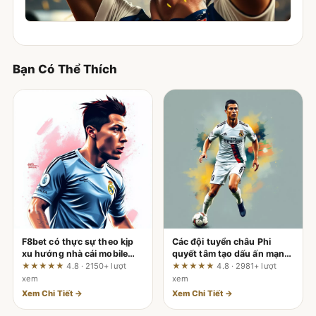
Bạn Có Thể Thích
F8bet có thực sự theo kịp
Các đội tuyển châu Phi
xu hướng nhà cái mobile
quyết tâm tạo dấu ấn mạnh
hiện nay?
mẽ
★★★★★
4.8 · 2150+ lượt
★★★★★
4.8 · 2981+ lượt
xem
xem
Xem Chi Tiết →
Xem Chi Tiết →