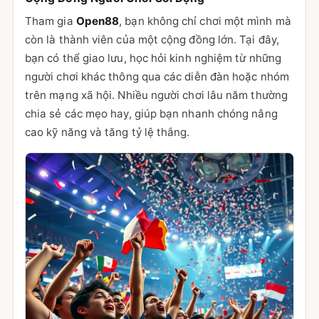
Tham gia
Open88
, bạn không chỉ chơi một mình mà
còn là thành viên của một cộng đồng lớn. Tại đây,
bạn có thể giao lưu, học hỏi kinh nghiệm từ những
người chơi khác thông qua các diễn đàn hoặc nhóm
trên mạng xã hội. Nhiều người chơi lâu năm thường
chia sẻ các mẹo hay, giúp bạn nhanh chóng nâng
cao kỹ năng và tăng tỷ lệ thắng.