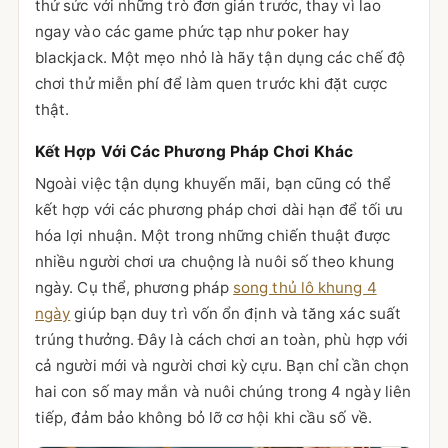
thử sức với những trò đơn giản trước, thay vì lao
ngay vào các game phức tạp như poker hay
blackjack. Một mẹo nhỏ là hãy tận dụng các chế độ
chơi thử miễn phí để làm quen trước khi đặt cược
thật.
Kết Hợp Với Các Phương Pháp Chơi Khác
Ngoài việc tận dụng khuyến mãi, bạn cũng có thể
kết hợp với các phương pháp chơi dài hạn để tối ưu
hóa lợi nhuận. Một trong những chiến thuật được
nhiều người chơi ưa chuộng là nuôi số theo khung
ngày. Cụ thể, phương pháp
song thủ lô khung 4
ngày
giúp bạn duy trì vốn ổn định và tăng xác suất
trúng thưởng. Đây là cách chơi an toàn, phù hợp với
cả người mới và người chơi kỳ cựu. Bạn chỉ cần chọn
hai con số may mắn và nuôi chúng trong 4 ngày liên
tiếp, đảm bảo không bỏ lỡ cơ hội khi cầu số về.