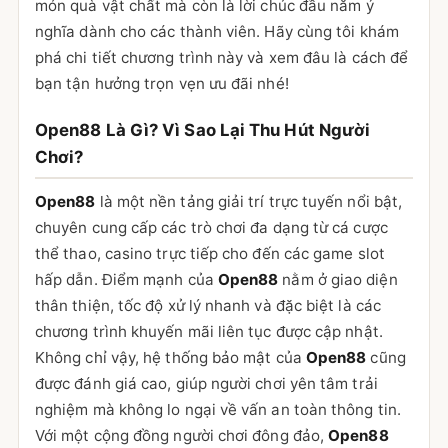
món quà vật chất mà còn là lời chúc đầu năm ý
nghĩa dành cho các thành viên. Hãy cùng tôi khám
phá chi tiết chương trình này và xem đâu là cách để
bạn tận hưởng trọn vẹn ưu đãi nhé!
Open88 Là Gì? Vì Sao Lại Thu Hút Người
Chơi?
Open88
là một nền tảng giải trí trực tuyến nổi bật,
chuyên cung cấp các trò chơi đa dạng từ cá cược
thể thao, casino trực tiếp cho đến các game slot
hấp dẫn. Điểm mạnh của
Open88
nằm ở giao diện
thân thiện, tốc độ xử lý nhanh và đặc biệt là các
chương trình khuyến mãi liên tục được cập nhật.
Không chỉ vậy, hệ thống bảo mật của
Open88
cũng
được đánh giá cao, giúp người chơi yên tâm trải
nghiệm mà không lo ngại về vấn an toàn thông tin.
Với một cộng đồng người chơi đông đảo,
Open88