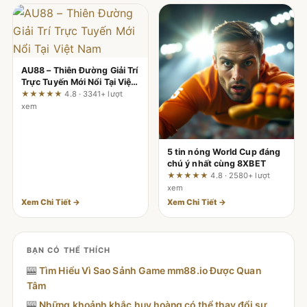
AU88 – Thiên Đường Giải Trí
Trực Tuyến Mới Nổi Tại Việt
Nam
★★★★★
4.8 · 3341+ lượt
xem
5 tin nóng World Cup đáng
chú ý nhất cùng 8XBET
★★★★★
4.8 · 2580+ lượt
xem
Xem Chi Tiết →
Xem Chi Tiết →
BẠN CÓ THỂ THÍCH
🎰
Tìm Hiểu Vì Sao Sảnh Game mm88.io Được Quan
Tâm
🎰
Những khoảnh khắc huy hoàng có thể thay đổi sự