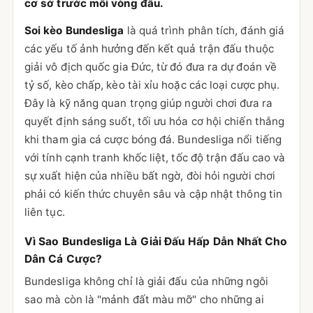
cơ sở trước mỗi vòng đấu.
Soi kèo Bundesliga
là quá trình phân tích, đánh giá
các yếu tố ảnh hưởng đến kết quả trận đấu thuộc
giải vô địch quốc gia Đức, từ đó đưa ra dự đoán về
tỷ số, kèo chấp, kèo tài xỉu hoặc các loại cược phụ.
Đây là kỹ năng quan trọng giúp người chơi đưa ra
quyết định sáng suốt, tối ưu hóa cơ hội chiến thắng
khi tham gia cá cược bóng đá. Bundesliga nổi tiếng
với tính cạnh tranh khốc liệt, tốc độ trận đấu cao và
sự xuất hiện của nhiều bất ngờ, đòi hỏi người chơi
phải có kiến thức chuyên sâu và cập nhật thông tin
liên tục.
Vì Sao Bundesliga Là Giải Đấu Hấp Dẫn Nhất Cho
Dân Cá Cược?
Bundesliga không chỉ là giải đấu của những ngôi
sao mà còn là "mảnh đất màu mỡ" cho những ai