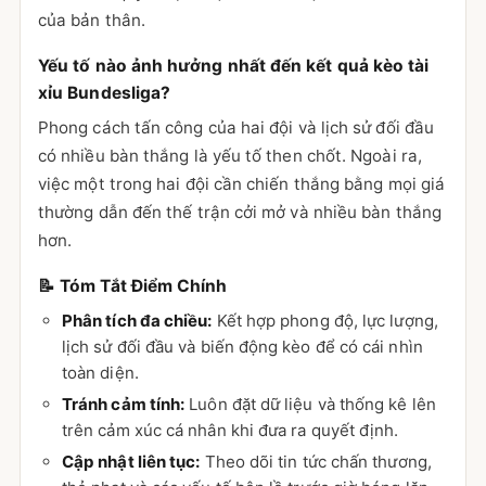
của bản thân.
Yếu tố nào ảnh hưởng nhất đến kết quả kèo tài
xỉu Bundesliga?
Phong cách tấn công của hai đội và lịch sử đối đầu
có nhiều bàn thắng là yếu tố then chốt. Ngoài ra,
việc một trong hai đội cần chiến thắng bằng mọi giá
thường dẫn đến thế trận cởi mở và nhiều bàn thắng
hơn.
📝 Tóm Tắt Điểm Chính
Phân tích đa chiều:
Kết hợp phong độ, lực lượng,
lịch sử đối đầu và biến động kèo để có cái nhìn
toàn diện.
Tránh cảm tính:
Luôn đặt dữ liệu và thống kê lên
trên cảm xúc cá nhân khi đưa ra quyết định.
Cập nhật liên tục:
Theo dõi tin tức chấn thương,