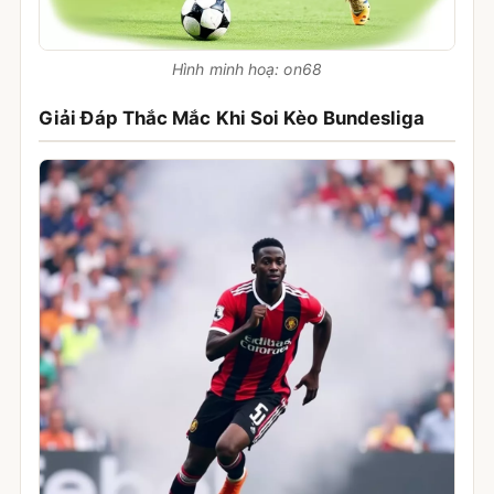
Hình minh hoạ: on68
Giải Đáp Thắc Mắc Khi Soi Kèo Bundesliga