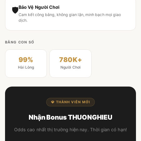
Bảo Vệ Người Chơi
🛡
Cam kết công bằng, không gian lận, minh bạch mọi giao
dịch.
BẰNG CON SỐ
99%
780K+
Hài Lòng
Người Chơi
💎 THÀNH VIÊN MỚI
Nhận Bonus THUONGHIEU
Odds cao nhất thị trường hiện nay. Thời gian có hạn!