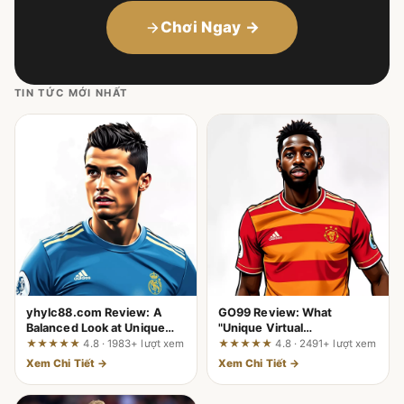
Chơi Ngay →
TIN TỨC MỚI NHẤT
yhylc88.com Review: A
GO99 Review: What
Balanced Look at Unique
"Unique Virtual
Virtual Entertainment
Entertainment" Actually
★★★★★
4.8 · 1983+ lượt xem
★★★★★
4.8 · 2491+ lượt xem
Features
Means and What to Verify
Xem Chi Tiết →
Xem Chi Tiết →
First