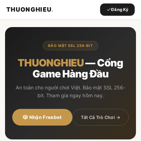
THUONGHIEU
.
Đăng Ký
BẢO MẬT SSL 256-BIT
THUONGHIEU
— Cổng
Game Hàng Đầu
An toàn cho người chơi Việt. Bảo mật SSL 256-
bit. Tham gia ngay hôm nay.
🎲 Nhận Freebet
Tất Cả Trò Chơi →