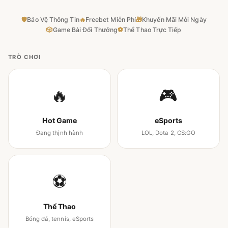
🛡
Bảo Vệ Thông Tin
🔥
Freebet Miễn Phí
🎁
Khuyến Mãi Mỗi Ngày
🎲
Game Bài Đổi Thưởng
⚽
Thể Thao Trực Tiếp
TRÒ CHƠI
🔥
🎮
Hot Game
eSports
Đang thịnh hành
LOL, Dota 2, CS:GO
⚽
Thể Thao
Bóng đá, tennis, eSports