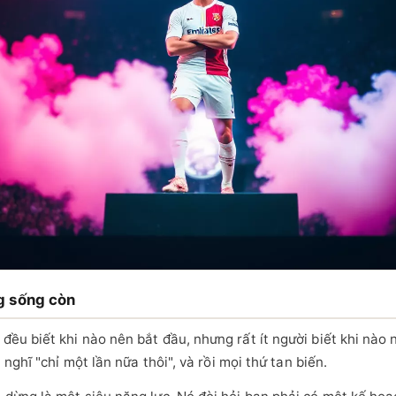
ng sống còn
ều biết khi nào nên bắt đầu, nhưng rất ít người biết khi nào 
 nghĩ "chỉ một lần nữa thôi", và rồi mọi thứ tan biến.