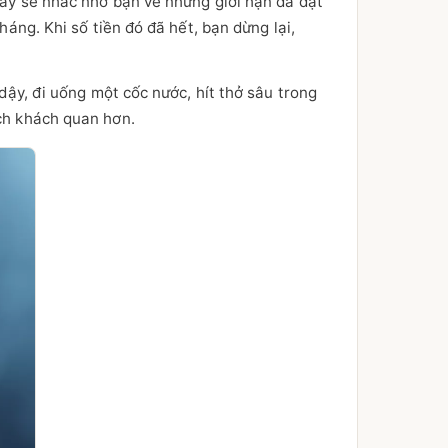
này sẽ nhắc nhở bạn về những giới hạn đã đặt
áng. Khi số tiền đó đã hết, bạn dừng lại,
dậy, đi uống một cốc nước, hít thở sâu trong
ch khách quan hơn.