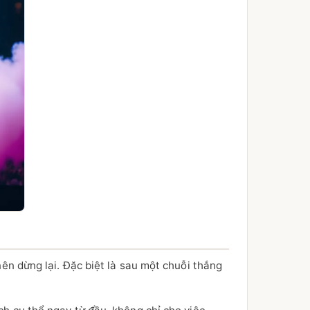
nên dừng lại. Đặc biệt là sau một chuỗi thắng