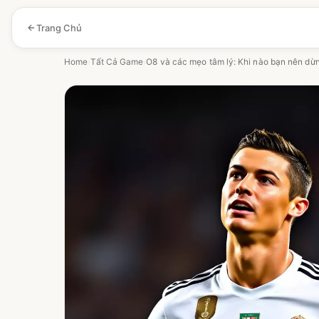
Trang Chủ
Home
›
Tất Cả Game
›
O8 và các mẹo tâm lý: Khi nào bạn nên dừn