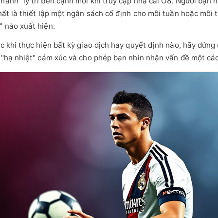
ành" lý trí bên cạnh mỗi khi truy cập nhà cái O8. Người bạn 
ất là thiết lập một ngân sách cố định cho mỗi tuần hoặc mỗi th
 nào xuất hiện.
 khi thực hiện bất kỳ giao dịch hay quyết định nào, hãy đứng 
p "hạ nhiệt" cảm xúc và cho phép bạn nhìn nhận vấn đề một cá