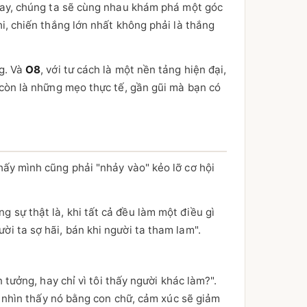
m nay, chúng ta sẽ cùng nhau khám phá một góc
hi, chiến thắng lớn nhất không phải là thắng
ng. Và
O8
, với tư cách là một nền tảng hiện đại,
à còn là những mẹo thực tế, gần gũi mà bạn có
ấy mình cũng phải "nhảy vào" kẻo lỡ cơ hội
 sự thật là, khi tất cả đều làm một điều gì
ời ta sợ hãi, bán khi người ta tham lam".
n tưởng, hay chỉ vì tôi thấy người khác làm?".
ạn nhìn thấy nó bằng con chữ, cảm xúc sẽ giảm