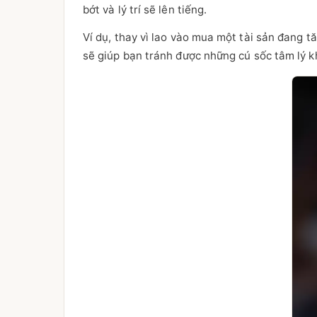
bớt và lý trí sẽ lên tiếng.
Ví dụ, thay vì lao vào mua một tài sản đang t
sẽ giúp bạn tránh được những cú sốc tâm lý kh