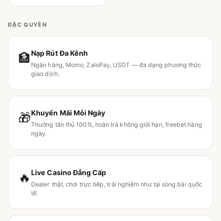
ĐẶC QUYỀN
Nạp Rút Đa Kênh
🏦
Ngân hàng, Momo, ZaloPay, USDT — đa dạng phương thức
giao dịch.
Khuyến Mãi Mỗi Ngày
🎁
Thưởng tân thủ 100%, hoàn trả không giới hạn, freebet hàng
ngày.
Live Casino Đẳng Cấp
🔥
Dealer thật, chơi trực tiếp, trải nghiệm như tại sòng bài quốc
tế.