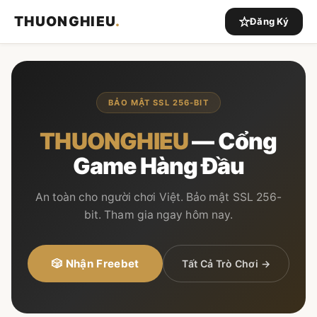
THUONGHIEU
.
Đăng Ký
BẢO MẬT SSL 256-BIT
THUONGHIEU
— Cổng
Game Hàng Đầu
An toàn cho người chơi Việt. Bảo mật SSL 256-
bit. Tham gia ngay hôm nay.
🎲 Nhận Freebet
Tất Cả Trò Chơi →