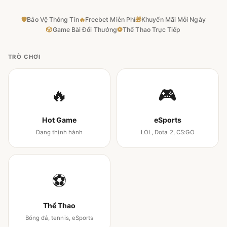
🛡
Bảo Vệ Thông Tin
🔥
Freebet Miễn Phí
🎁
Khuyến Mãi Mỗi Ngày
🎲
Game Bài Đổi Thưởng
⚽
Thể Thao Trực Tiếp
TRÒ CHƠI
🔥
🎮
Hot Game
eSports
Đang thịnh hành
LOL, Dota 2, CS:GO
⚽
Thể Thao
Bóng đá, tennis, eSports