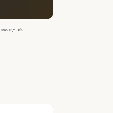
 Thao Trực Tiếp