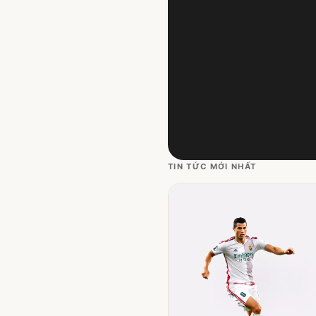
TIN TỨC MỚI NHẤT