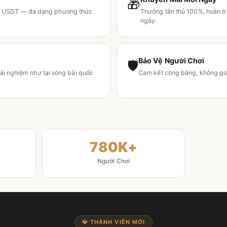
🎁
, USDT — đa dạng phương thức
Thưởng tân thủ 100%, hoàn tr
ngày.
Bảo Vệ Người Chơi
🛡
trải nghiệm như tại sòng bài quốc
Cam kết công bằng, không gia
780K+
Người Chơi
💎 THÀNH VIÊN MỚI