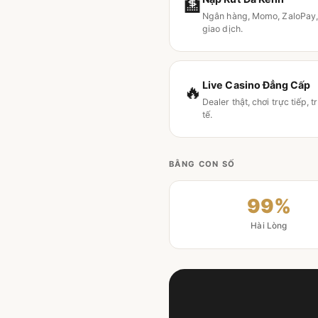
🏦
Ngân hàng, Momo, ZaloPay
giao dịch.
Live Casino Đẳng Cấp
🔥
Dealer thật, chơi trực tiếp, 
tế.
BẰNG CON SỐ
99%
Hài Lòng