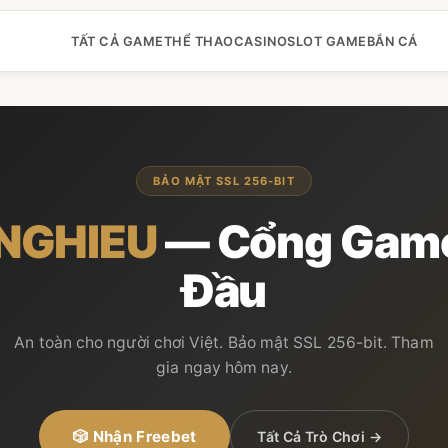
TẤT CẢ GAME
THỂ THAO
CASINO
SLOT GAME
BẮN CÁ
BẢO MẬT SSL 256-BIT
NGHIEU
— Cổng Gam
Đầu
An toàn cho người chơi Việt. Bảo mật SSL 256-bit. Tham
gia ngay hôm nay.
🎲 Nhận Freebet
Tất Cả Trò Chơi →