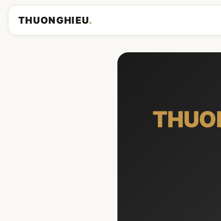
THUONGHIEU
.
THUO