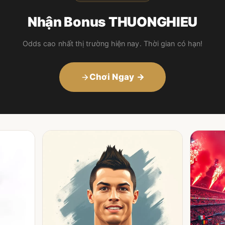
Nhận Bonus THUONGHIEU
Odds cao nhất thị trường hiện nay. Thời gian có hạn!
Chơi Ngay →