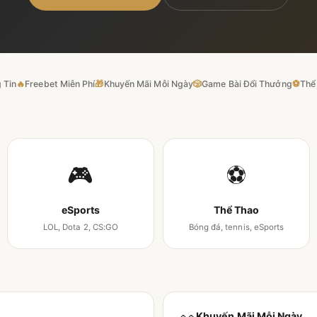
 Tin
🔥
Freebet Miễn Phí
🎁
Khuyến Mãi Mỗi Ngày
🎲
Game Bài Đổi Thưởng
⚽
Thể
🎮
⚽
eSports
Thể Thao
LOL, Dota 2, CS:GO
Bóng đá, tennis, eSports
Khuyến Mãi Mỗi Ngày