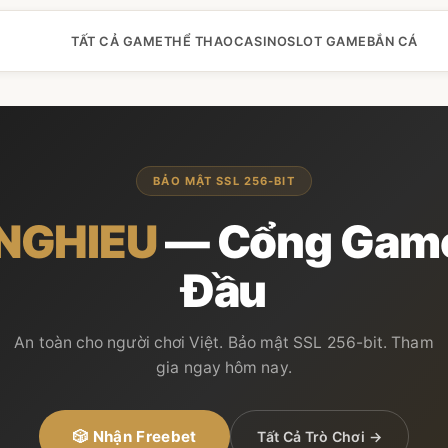
TẤT CẢ GAME
THỂ THAO
CASINO
SLOT GAME
BẮN CÁ
BẢO MẬT SSL 256-BIT
NGHIEU
— Cổng Gam
Đầu
An toàn cho người chơi Việt. Bảo mật SSL 256-bit. Tham
gia ngay hôm nay.
🎲 Nhận Freebet
Tất Cả Trò Chơi →