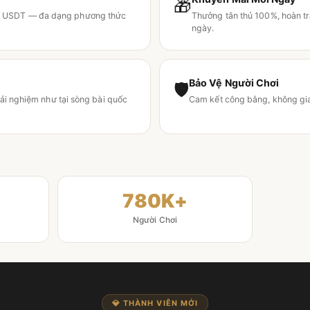
🎁
, USDT — đa dạng phương thức
Thưởng tân thủ 100%, hoàn tr
ngày.
Bảo Vệ Người Chơi
🛡
trải nghiệm như tại sòng bài quốc
Cam kết công bằng, không gia
780K+
Người Chơi
💎 THÀNH VIÊN MỚI