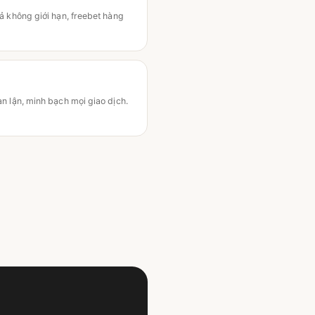
ả không giới hạn, freebet hàng
n lận, minh bạch mọi giao dịch.