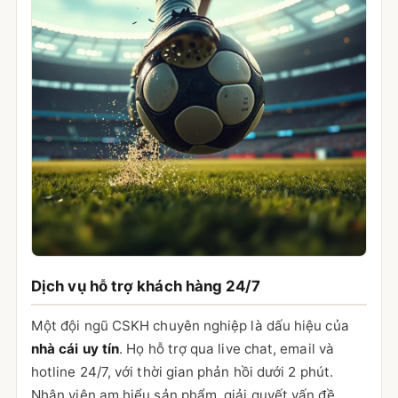
Dịch vụ hỗ trợ khách hàng 24/7
Một đội ngũ CSKH chuyên nghiệp là dấu hiệu của
nhà cái uy tín
. Họ hỗ trợ qua live chat, email và
hotline 24/7, với thời gian phản hồi dưới 2 phút.
Nhân viên am hiểu sản phẩm, giải quyết vấn đề