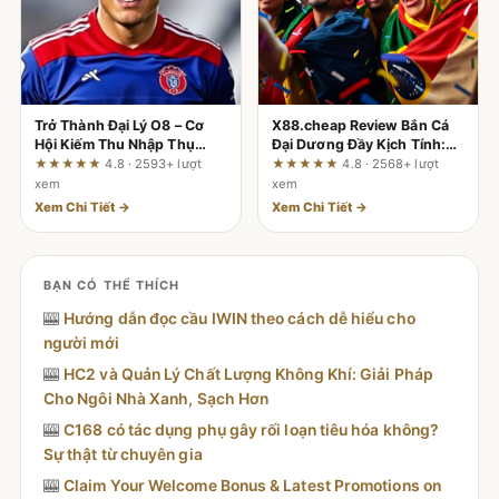
Trở Thành Đại Lý O8 – Cơ
X88.cheap Review Bắn Cá
Hội Kiếm Thu Nhập Thụ
Đại Dương Đầy Kịch Tính:
Động Khủng
Kiểm Tra Tính Minh Bạch
★★★★★
4.8 · 2593+ lượt
★★★★★
4.8 · 2568+ lượt
Trước Khi Chơi
xem
xem
Xem Chi Tiết →
Xem Chi Tiết →
BẠN CÓ THỂ THÍCH
🎰
Hướng dẫn đọc cầu IWIN theo cách dễ hiểu cho
người mới
🎰
HC2 và Quản Lý Chất Lượng Không Khí: Giải Pháp
Cho Ngôi Nhà Xanh, Sạch Hơn
🎰
C168 có tác dụng phụ gây rối loạn tiêu hóa không?
Sự thật từ chuyên gia
🎰
Claim Your Welcome Bonus & Latest Promotions on