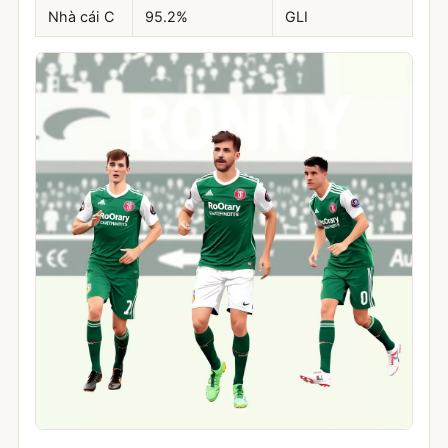
Nhà cái C
95.2%
GLI