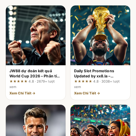
JW88 dự đoán kết quả
Daily Slot Promotions
World Cup 2026 – Phân tích
Updated by xx8.la –
từ chuyên gia 10 năm
Decoding the True Value
★★★★★
4.8 · 2679+ lượt
★★★★★
4.8 · 3038+ lượt
Behind the Numbers
xem
xem
Xem Chi Tiết →
Xem Chi Tiết →