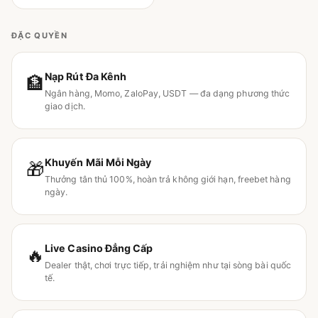
ĐẶC QUYỀN
Nạp Rút Đa Kênh
🏦
Ngân hàng, Momo, ZaloPay, USDT — đa dạng phương thức
giao dịch.
Khuyến Mãi Mỗi Ngày
🎁
Thưởng tân thủ 100%, hoàn trả không giới hạn, freebet hàng
ngày.
Live Casino Đẳng Cấp
🔥
Dealer thật, chơi trực tiếp, trải nghiệm như tại sòng bài quốc
tế.