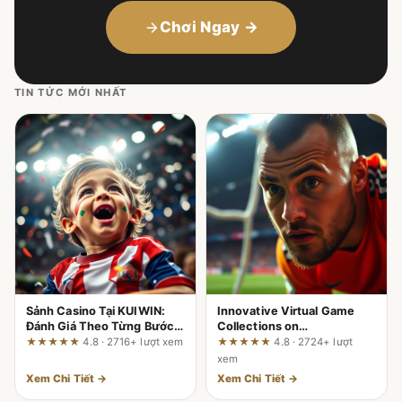
Chơi Ngay →
TIN TỨC MỚI NHẤT
Sảnh Casino Tại KUIWIN:
Innovative Virtual Game
Đánh Giá Theo Từng Bước
Collections on
Người Dùng, Từ Truy Cập
uu88pai.com: Who Actually
★★★★★
4.8 · 2716+ lượt xem
★★★★★
4.8 · 2724+ lượt
Đến Hỗ Trợ
Gets Value From Them?
xem
Xem Chi Tiết →
Xem Chi Tiết →