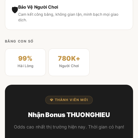
Bảo Vệ Người Chơi
🛡
Cam kết công bằng, không gian lận, minh bạch mọi giao
dịch.
BẰNG CON SỐ
99%
780K+
Hài Lòng
Người Chơi
💎 THÀNH VIÊN MỚI
Nhận Bonus THUONGHIEU
Odds cao nhất thị trường hiện nay. Thời gian có hạn!