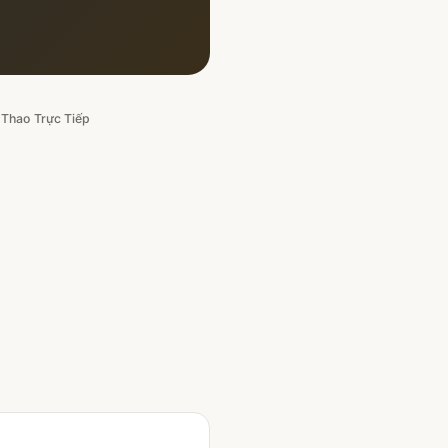
 Thao Trực Tiếp