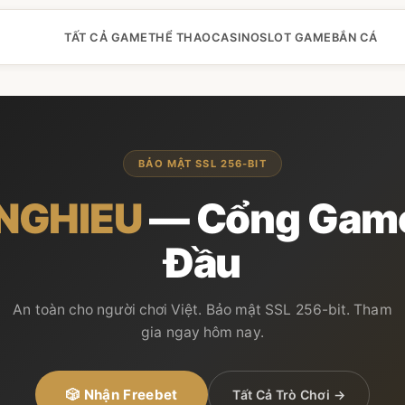
TẤT CẢ GAME
THỂ THAO
CASINO
SLOT GAME
BẮN CÁ
BẢO MẬT SSL 256-BIT
NGHIEU
— Cổng Gam
Đầu
An toàn cho người chơi Việt. Bảo mật SSL 256-bit. Tham
gia ngay hôm nay.
🎲 Nhận Freebet
Tất Cả Trò Chơi →