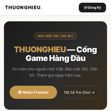
THUONGHIEU
.
Đăng Ký
BẢO MẬT SSL 256-BIT
THUONGHIEU
— Cổng
Game Hàng Đầu
An toàn cho người chơi Việt. Bảo mật SSL 256-
bit. Tham gia ngay hôm nay.
🎲 Nhận Freebet
Tất Cả Trò Chơi →