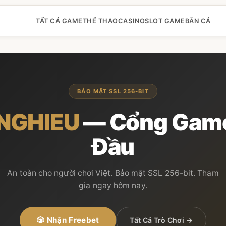
TẤT CẢ GAME
THỂ THAO
CASINO
SLOT GAME
BẮN CÁ
BẢO MẬT SSL 256-BIT
NGHIEU
— Cổng Gam
Đầu
An toàn cho người chơi Việt. Bảo mật SSL 256-bit. Tham
gia ngay hôm nay.
🎲 Nhận Freebet
Tất Cả Trò Chơi →