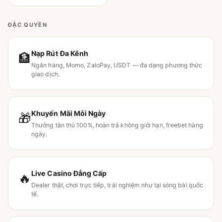
ĐẶC QUYỀN
Nạp Rút Đa Kênh
🏦
Ngân hàng, Momo, ZaloPay, USDT — đa dạng phương thức
giao dịch.
Khuyến Mãi Mỗi Ngày
🎁
Thưởng tân thủ 100%, hoàn trả không giới hạn, freebet hàng
ngày.
Live Casino Đẳng Cấp
🔥
Dealer thật, chơi trực tiếp, trải nghiệm như tại sòng bài quốc
tế.