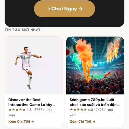
Chơi Ngay →
TIN TỨC MỚI NHẤT
Discover the Best
Sảnh game 789p.in: Luật
Interactive Game Lobby
chơi, xác suất và biến động
Online at s666t5.net
trong không gian giải trí
★★★★★
4.8 · 2787+ lượt
★★★★★
4.8 · 2425+ lượt
năng động
xem
xem
Xem Chi Tiết →
Xem Chi Tiết →