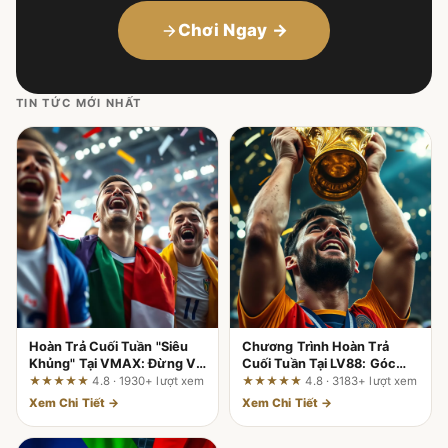
Chơi Ngay →
TIN TỨC MỚI NHẤT
Hoàn Trả Cuối Tuần "Siêu
Chương Trình Hoàn Trả
Khủng" Tại VMAX: Đừng Vội
Cuối Tuần Tại LV88: Góc
Tin, Hãy Kiểm Tra
Nhìn Kiểm Chứng Từ Một
★★★★★
4.8 · 1930+ lượt xem
★★★★★
4.8 · 3183+ lượt xem
Biên Tập Viên Độc Lập
Xem Chi Tiết →
Xem Chi Tiết →