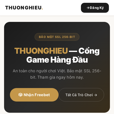
THUONGHIEU
.
Đăng Ký
BẢO MẬT SSL 256-BIT
THUONGHIEU
— Cổng
Game Hàng Đầu
An toàn cho người chơi Việt. Bảo mật SSL 256-
bit. Tham gia ngay hôm nay.
🎲 Nhận Freebet
Tất Cả Trò Chơi →