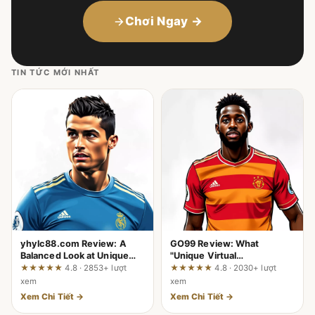
Chơi Ngay →
TIN TỨC MỚI NHẤT
yhylc88.com Review: A
GO99 Review: What
Balanced Look at Unique
"Unique Virtual
Virtual Entertainment
Entertainment" Actually
★★★★★
4.8 · 2853+ lượt
★★★★★
4.8 · 2030+ lượt
Features
Means and What to Verify
xem
xem
First
Xem Chi Tiết →
Xem Chi Tiết →