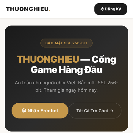
THUONGHIEU
.
Đăng Ký
BẢO MẬT SSL 256-BIT
THUONGHIEU
— Cổng
Game Hàng Đầu
An toàn cho người chơi Việt. Bảo mật SSL 256-
bit. Tham gia ngay hôm nay.
🎲 Nhận Freebet
Tất Cả Trò Chơi →