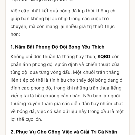
Việc cập nhật kết quả bóng đá kịp thời không chỉ
giúp bạn không bị lạc nhịp trong các cuộc trò
chuyện, mà còn mang lại nhiều giá trị thiết thực
hơn:
1. Nắm Bắt Phong Độ Đội Bóng Yêu Thích
Không chỉ đơn thuần là thắng hay thua,
KQBD
còn
phản ánh phong độ, sự ổn định và chiến thuật của
từng đội qua từng vòng đấu. Một chuỗi trận thắng
liên tiếp có thể là tín hiệu cho thấy đội bóng đang ở
đỉnh cao phong độ, trong khi những trận thua liểng
xiểng lại là hồi chuông cảnh báo. Nếu bạn là người
thường xuyên tham gia các diễn đàn hay nhóm chat
về bóng đá, việc có sẵn dữ liệu này trong đầu là một
lợi thế cực lớn.
2. Phục Vụ Cho Công Việc và Giải Trí Cá Nhân