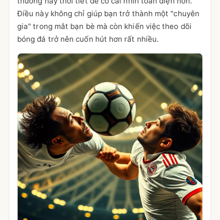
thương hay thời tiết để có cái nhìn toàn diện hơn.
Điều này không chỉ giúp bạn trở thành một "chuyên
gia" trong mắt bạn bè mà còn khiến việc theo dõi
bóng đá trở nên cuốn hút hơn rất nhiều.