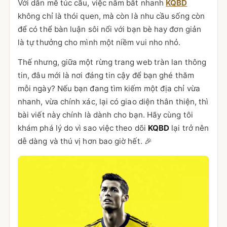
Với dân mê túc cầu, việc nắm bắt nhanh
KQBD
không chỉ là thói quen, mà còn là nhu cầu sống còn
để có thể bàn luận sôi nổi với bạn bè hay đơn giản
là tự thưởng cho mình một niềm vui nho nhỏ.
Thế nhưng, giữa một rừng trang web tràn lan thông
tin, đâu mới là nơi đáng tin cậy để bạn ghé thăm
mỗi ngày? Nếu bạn đang tìm kiếm một địa chỉ vừa
nhanh, vừa chính xác, lại có giao diện thân thiện, thì
bài viết này chính là dành cho bạn. Hãy cùng tôi
khám phá lý do vì sao việc theo dõi
KQBD
lại trở nên
dễ dàng và thú vị hơn bao giờ hết. 🎉