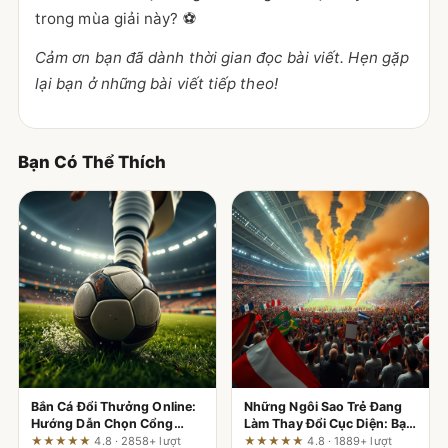
trong mùa giải này? ⚽
Cảm ơn bạn đã dành thời gian đọc bài viết. Hẹn gặp
lại bạn ở những bài viết tiếp theo!
Bạn Có Thể Thích
Bắn Cá Đổi Thưởng Online:
Những Ngôi Sao Trẻ Đang
Hướng Dẫn Chọn Cổng
Làm Thay Đổi Cục Diện: Bạn
Game Uy Tín & Mẹo Chơi
Đã Biết?
★★★★★
4.8 · 2858+ lượt
★★★★★
4.8 · 1889+ lượt