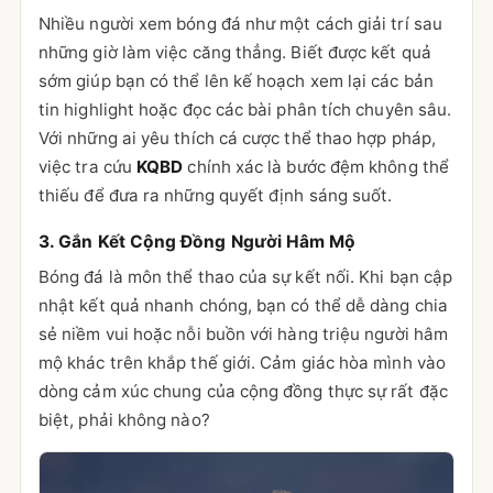
Nhiều người xem bóng đá như một cách giải trí sau
những giờ làm việc căng thẳng. Biết được kết quả
sớm giúp bạn có thể lên kế hoạch xem lại các bản
tin highlight hoặc đọc các bài phân tích chuyên sâu.
Với những ai yêu thích cá cược thể thao hợp pháp,
việc tra cứu
KQBD
chính xác là bước đệm không thể
thiếu để đưa ra những quyết định sáng suốt.
3. Gắn Kết Cộng Đồng Người Hâm Mộ
Bóng đá là môn thể thao của sự kết nối. Khi bạn cập
nhật kết quả nhanh chóng, bạn có thể dễ dàng chia
sẻ niềm vui hoặc nỗi buồn với hàng triệu người hâm
mộ khác trên khắp thế giới. Cảm giác hòa mình vào
dòng cảm xúc chung của cộng đồng thực sự rất đặc
biệt, phải không nào?