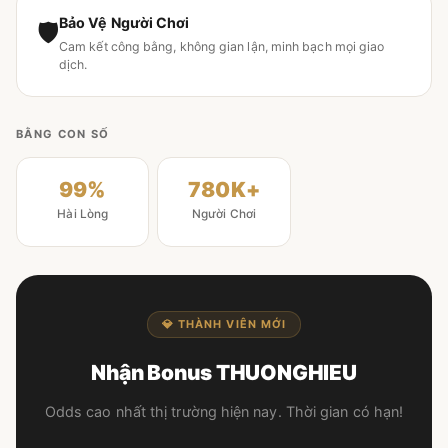
Bảo Vệ Người Chơi
🛡
Cam kết công bằng, không gian lận, minh bạch mọi giao
dịch.
BẰNG CON SỐ
99%
780K+
Hài Lòng
Người Chơi
💎 THÀNH VIÊN MỚI
Nhận Bonus THUONGHIEU
Odds cao nhất thị trường hiện nay. Thời gian có hạn!