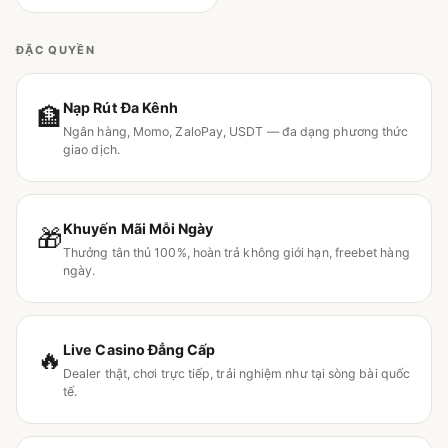
ĐẶC QUYỀN
Nạp Rút Đa Kênh
🏦
Ngân hàng, Momo, ZaloPay, USDT — đa dạng phương thức
giao dịch.
Khuyến Mãi Mỗi Ngày
🎁
Thưởng tân thủ 100%, hoàn trả không giới hạn, freebet hàng
ngày.
Live Casino Đẳng Cấp
🔥
Dealer thật, chơi trực tiếp, trải nghiệm như tại sòng bài quốc
tế.