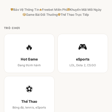
🛡
Bảo Vệ Thông Tin
🔥
Freebet Miễn Phí
🎁
Khuyến Mãi Mỗi Ngày
🎲
Game Bài Đổi Thưởng
⚽
Thể Thao Trực Tiếp
TRÒ CHƠI
🔥
🎮
Hot Game
eSports
Đang thịnh hành
LOL, Dota 2, CS:GO
⚽
Thể Thao
Bóng đá, tennis, eSports