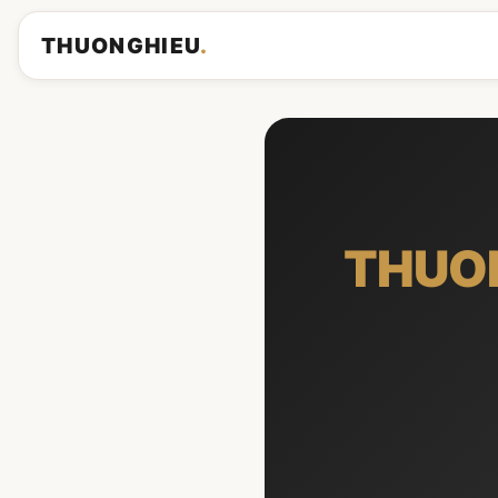
THUONGHIEU
.
THUO