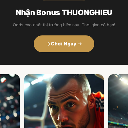
Nhận Bonus THUONGHIEU
Odds cao nhất thị trường hiện nay. Thời gian có hạn!
Chơi Ngay →