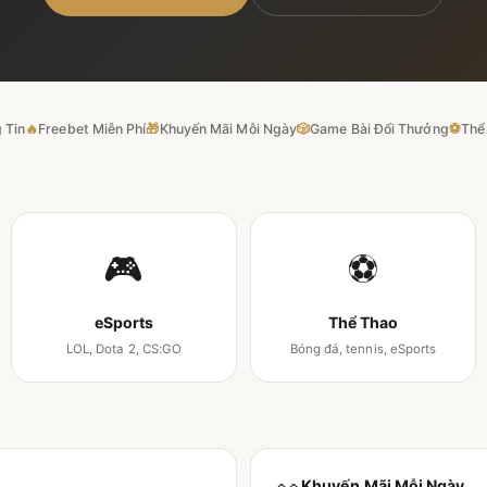
 Tin
🔥
Freebet Miễn Phí
🎁
Khuyến Mãi Mỗi Ngày
🎲
Game Bài Đổi Thưởng
⚽
Thể
🎮
⚽
eSports
Thể Thao
LOL, Dota 2, CS:GO
Bóng đá, tennis, eSports
Khuyến Mãi Mỗi Ngày