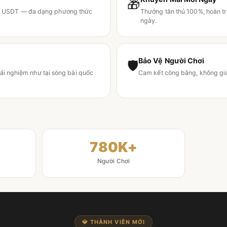
🎁
, USDT — đa dạng phương thức
Thưởng tân thủ 100%, hoàn tr
ngày.
Bảo Vệ Người Chơi
🛡
trải nghiệm như tại sòng bài quốc
Cam kết công bằng, không gia
780K+
Người Chơi
💎 THÀNH VIÊN MỚI