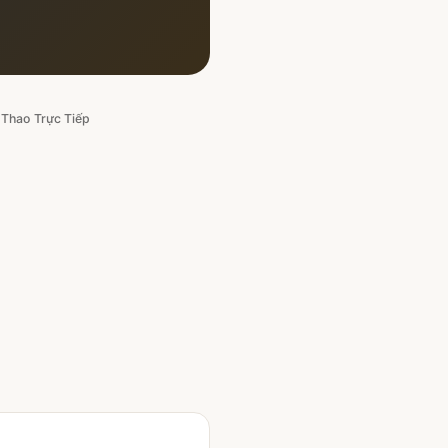
 Thao Trực Tiếp