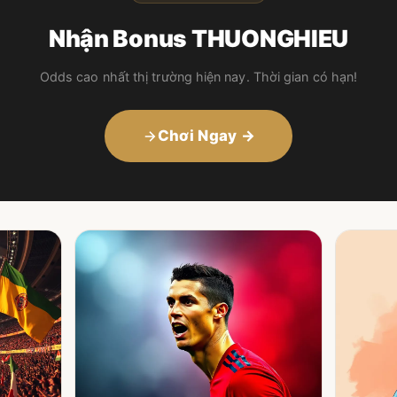
Nhận Bonus THUONGHIEU
Odds cao nhất thị trường hiện nay. Thời gian có hạn!
Chơi Ngay →