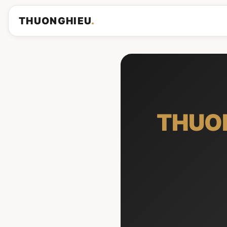
THUONGHIEU
.
THUO