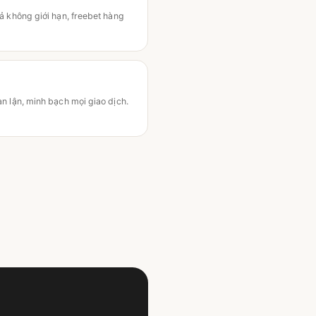
ả không giới hạn, freebet hàng
n lận, minh bạch mọi giao dịch.