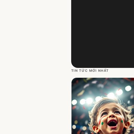
TIN TỨC MỚI NHẤT