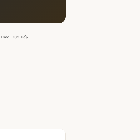
 Thao Trực Tiếp