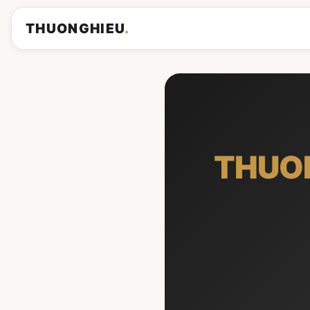
THUONGHIEU
.
THUO