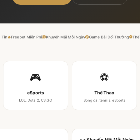
 Tin
🔥
Freebet Miễn Phí
🎁
Khuyến Mãi Mỗi Ngày
🎲
Game Bài Đổi Thưởng
⚽
Thể
🎮
⚽
eSports
Thể Thao
LOL, Dota 2, CS:GO
Bóng đá, tennis, eSports
Khuyến Mãi Mỗi Ngày