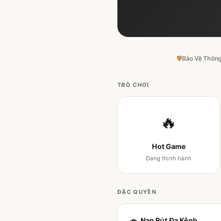
🛡
Bảo Vệ Thông
TRÒ CHƠI
🔥
Hot Game
Đang thịnh hành
ĐẶC QUYỀN
Nạp Rút Đa Kênh