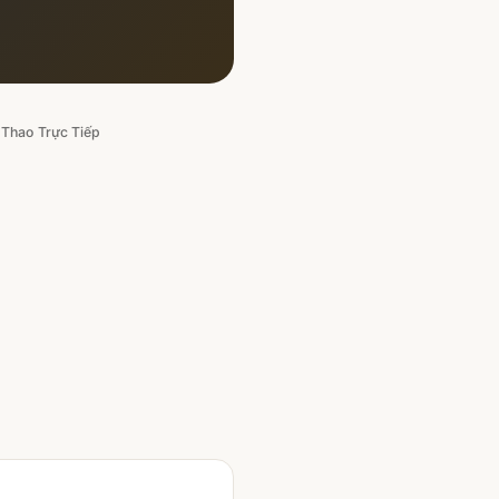
 Thao Trực Tiếp