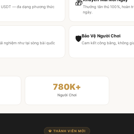
🎁
, USDT — đa dạng phương thức
Thưởng tân thủ 100%, hoàn tr
ngày.
Bảo Vệ Người Chơi
🛡
trải nghiệm như tại sòng bài quốc
Cam kết công bằng, không gia
780K+
Người Chơi
💎 THÀNH VIÊN MỚI