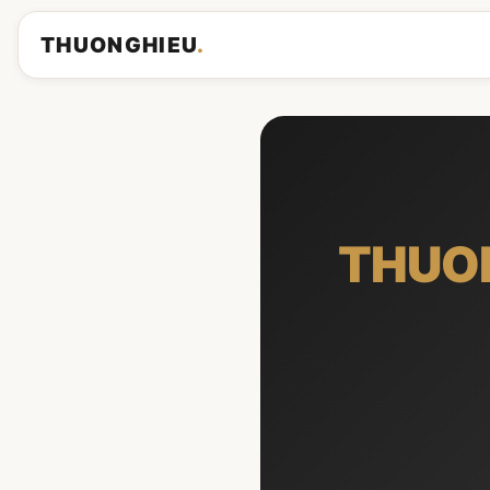
THUONGHIEU
.
THUO