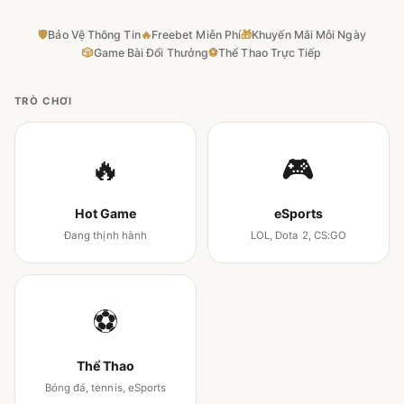
🛡
Bảo Vệ Thông Tin
🔥
Freebet Miễn Phí
🎁
Khuyến Mãi Mỗi Ngày
🎲
Game Bài Đổi Thưởng
⚽
Thể Thao Trực Tiếp
TRÒ CHƠI
🔥
🎮
Hot Game
eSports
Đang thịnh hành
LOL, Dota 2, CS:GO
⚽
Thể Thao
Bóng đá, tennis, eSports