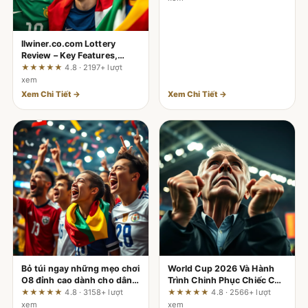
llwiner.co.com Lottery
Review – Key Features,
Official Rules and How to
★★★★★
4.8 · 2197+ lượt
Play
xem
Xem Chi Tiết →
Xem Chi Tiết →
Bỏ túi ngay những mẹo chơi
World Cup 2026 Và Hành
O8 đỉnh cao dành cho dân
Trình Chinh Phục Chiếc Cúp
chơi giàu kinh nghiệm
Vàng: Cơn Sốt Bóng Đá Sắp
★★★★★
4.8 · 3158+ lượt
★★★★★
4.8 · 2566+ lượt
Đổ Bộ
xem
xem