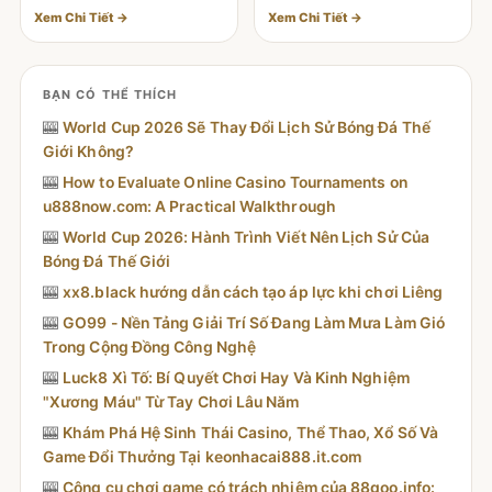
Xem Chi Tiết →
Xem Chi Tiết →
BẠN CÓ THỂ THÍCH
🎰
World Cup 2026 Sẽ Thay Đổi Lịch Sử Bóng Đá Thế
Giới Không?
🎰
How to Evaluate Online Casino Tournaments on
u888now.com: A Practical Walkthrough
🎰
World Cup 2026: Hành Trình Viết Nên Lịch Sử Của
Bóng Đá Thế Giới
🎰
xx8.black hướng dẫn cách tạo áp lực khi chơi Liêng
🎰
GO99 - Nền Tảng Giải Trí Số Đang Làm Mưa Làm Gió
Trong Cộng Đồng Công Nghệ
🎰
Luck8 Xì Tố: Bí Quyết Chơi Hay Và Kinh Nghiệm
"Xương Máu" Từ Tay Chơi Lâu Năm
🎰
Khám Phá Hệ Sinh Thái Casino, Thể Thao, Xổ Số Và
Game Đổi Thưởng Tại keonhacai888.it.com
🎰
Công cụ chơi game có trách nhiệm của 88goo.info: