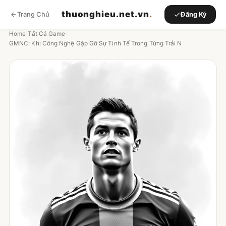
thuonghieu.net.vn
.
Trang Chủ
Đăng Ký
Home
›
Tất Cả Game
›
GMNC: Khi Công Nghệ Gặp Gỡ Sự Tinh Tế Trong Từng Trải N