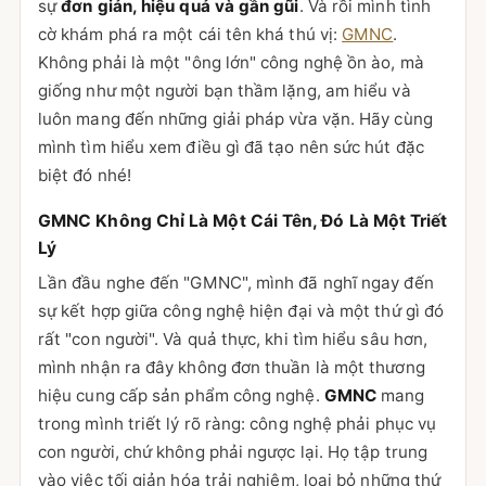
sự
đơn giản, hiệu quả và gần gũi
. Và rồi mình tình
cờ khám phá ra một cái tên khá thú vị:
GMNC
.
Không phải là một "ông lớn" công nghệ ồn ào, mà
giống như một người bạn thầm lặng, am hiểu và
luôn mang đến những giải pháp vừa vặn. Hãy cùng
mình tìm hiểu xem điều gì đã tạo nên sức hút đặc
biệt đó nhé!
GMNC Không Chỉ Là Một Cái Tên, Đó Là Một Triết
Lý
Lần đầu nghe đến "GMNC", mình đã nghĩ ngay đến
sự kết hợp giữa công nghệ hiện đại và một thứ gì đó
rất "con người". Và quả thực, khi tìm hiểu sâu hơn,
mình nhận ra đây không đơn thuần là một thương
hiệu cung cấp sản phẩm công nghệ.
GMNC
mang
trong mình triết lý rõ ràng: công nghệ phải phục vụ
con người, chứ không phải ngược lại. Họ tập trung
vào việc tối giản hóa trải nghiệm, loại bỏ những thứ