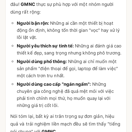
đâu!
GMNC
thực sự phù hợp với một nhóm người
dùng rất rộng:
Người bận rộn:
Những ai cần một thiết bị hoạt
động ổn định, không tốn thời gian "vọc" hay xử lý
lỗi lặt vặt.
Người yêu thích sự tinh tế:
Những ai đánh giá cao
thiết kế đẹp, sang trọng nhưng không phô trương.
Người dùng phổ thông:
Những ai chỉ muốn một
sản phẩm "điện thoại để gọi, laptop để làm việc"
một cách trơn tru nhất.
Người dùng cao cấp "ngán ngẩm":
Những
chuyên gia công nghệ đã quá mệt mỏi với việc
phải tinh chỉnh mọi thứ, họ muốn quay lại với
những giá trị cốt lõi.
Nói tóm lại, bất kỳ ai trân trọng sự đơn giản, hiệu
quả và trải nghiệm liền mạch đều sẽ tìm thấy "tiếng
nói chung" với
GMNC
.