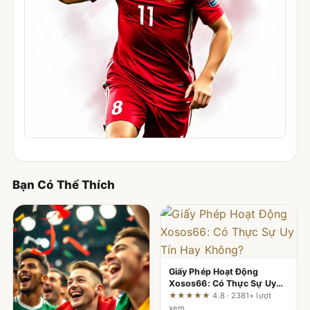
Bạn Có Thể Thích
Giấy Phép Hoạt Động
Xosos66: Có Thực Sự Uy
Tín Hay Không?
★★★★★
4.8 · 2381+ lượt
xem