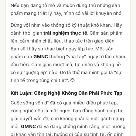
Nếu bạn đang tò mò và muốn dùng thử những sản
phẩm mang triết lý này, mình có vài lời khuyên nhỏ:
Đừng vội nhìn vào thông số kỹ thuật khô khan. Hãy
dành thời gian
trải nghiệm thực tế
. Cầm sản phẩm
lên, cảm nhận chất liệu, thao tác trên giao diện.
Bạn sẽ thấy sự khác biệt ngay lập tức. Một sản
phẩm của
GMNC
thường "vừa tay" ngay từ lần chạm
đầu tiên. Cảm giác mượt mà, tự nhiên và không hề
có sự "gượng ép" nào. Đó là thứ mà mình gọi là "sự
tinh tế trong từng chi tiết". 😊
Kết Luận: Công Nghệ Không Cần Phải Phức Tạp
Cuộc sống vốn dĩ đã có quá nhiều điều phức tạp,
công nghệ nên là một người bạn đồng hành giúp ta
giải quyết vấn đề, chứ không phải là một gánh nặng
mới.
GMNC
đã và đang chứng minh rằng, một hướng
đi khác vẫn tồn tại: hướng đi của sự tinh tế, ổn định