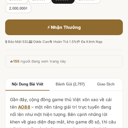
2.000.000₫
⚡ Nhận Thưởng
🔒 Bảo Mật SSL
🎰 Odds Cao
🔄 Hoàn Trả 1.5%
💳 Đa Kênh Nạp
🔥
155
người đang xem trang này
Nội Dung Bài Viết
Đánh Giá (2,797)
Giao Dịch
Gần đây, cộng đồng game thủ Việt xôn xao về cái
tên
AO88
– một nền tảng giải trí trực tuyến đang
nổi lên như một hiện tượng. Bên cạnh những lời
khen về giao diện đẹp mắt, kho game đồ sộ, thì câu