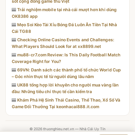
sốt cộng đồng game thủ Việt
🎰
Trải nghiệm mobile tại nhà cái mượt hơn khi dùng
OK8386 app
🎰
Mẹo Soi Kèo Tài Xỉu Bóng Đá Luôn Ăn Tiền Tại Nhà
Cái TG88
🎰
Checking Online Casino Events and Challenges:
What Players Should Look for at xx8899.net
🎰
mu88-cr7.com Review: Is This Daily Football Match
Coverage Right for You?
🎰
69VN: Danh sách các thành phố tổ chức World Cup
– Góc nhìn thực tế từ người dùng lâu năm
🎰
UK88 tổng hợp lời khuyên cho người mua vàng lần
đầu: Những tiêu chí thực tế cần kiểm tra
🎰
Khám Phá Hệ Sinh Thái Casino, Thể Thao, Xổ Số Và
Game Đổi Thưởng Tại keonhacai888.it.com
© 2026 thuonghieu.net.vn — Nhà Cái Uy Tín