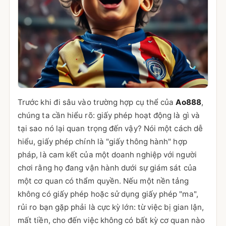
Trước khi đi sâu vào trường hợp cụ thể của
Ao888
,
chúng ta cần hiểu rõ: giấy phép hoạt động là gì và
tại sao nó lại quan trọng đến vậy? Nói một cách dễ
hiểu, giấy phép chính là "giấy thông hành" hợp
pháp, là cam kết của một doanh nghiệp với người
chơi rằng họ đang vận hành dưới sự giám sát của
một cơ quan có thẩm quyền. Nếu một nền tảng
không có giấy phép hoặc sử dụng giấy phép "ma",
rủi ro bạn gặp phải là cực kỳ lớn: từ việc bị gian lận,
mất tiền, cho đến việc không có bất kỳ cơ quan nào