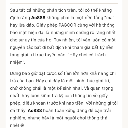
Sau tất cả những phân tích trên, tôi có thể khẳng
định rằng
Ao888
không phải là một nền tảng "ma"
hay lừa đảo. Giấy phép PAGCOR cùng với hệ thống
bảo mật hiện đại là những minh chứng rõ ràng nhất
cho sự uy tín của họ. Tuy nhiên, tôi vẫn luôn có một
nguyên tắc bất di bất dịch khi tham gia bất kỳ nền
tảng giải trí trực tuyến nào: "Hãy chơi có trách
nhiệm".
Đừng bao giờ đặt cược số tiền lớn hơn khả năng chi
trả của bạn. Hãy coi đây là một hình thức giải trí,
chứ không phải là một kế sinh nhai. Và quan trọng
nhất, hãy luôn kiểm tra kỹ các thông tin về giấy
phép, điều khoản trước khi nạp tiền. Với những gì tôi
đã thấy,
Ao888
hoàn toàn xứng đáng để bạn trải
nghiệm, nhưng hãy là một người chơi thông thái
nhé! 🎯