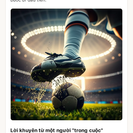
Lời khuyên từ một người "trong cuộc"