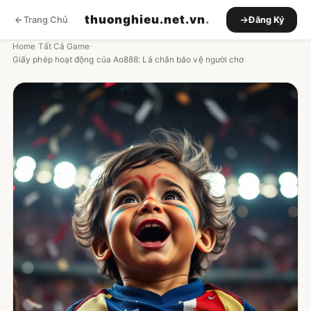
thuonghieu.net.vn
.
Trang Chủ
Đăng Ký
Home
›
Tất Cả Game
›
Giấy phép hoạt động của Ao888: Lá chắn bảo vệ người chơ